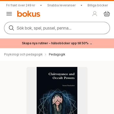
Fri frakt över 249 kr
•
Snabba leveranser
•
Billiga böcker
Sök bok, spel, pussel, penna...
Skapa nya rutiner – hälsoböcker upp till 50% →
Psykologi och pedagogik
Pedagogik