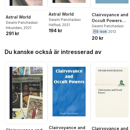
Astral World
Clairvoyance and
Astral World
Swami Panchadasi
Occult Powers
Swami Panchadasi
Häftad
, 2021
(Barnes & Noble
Swami Panchadasi
Inbunden
, 2021
194 kr
E-bok
2012
Digital Library)
291 kr
20 kr
Hoppa över listan
Du kanske också är intresserad av
Clairvoyance and
Clairvoyance and