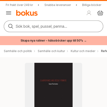
Fri frakt över 249 kr
•
Snabba leveranser
•
Billiga böcker
Sök bok, spel, pussel, penna...
Skapa nya rutiner – hälsoböcker upp till 50% →
Samhälle och politik
Samhälle och kultur
Kultur och medier
Ref