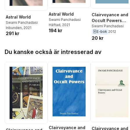
Astral World
Clairvoyance and
Astral World
Swami Panchadasi
Occult Powers
Swami Panchadasi
Häftad
, 2021
(Barnes & Noble
Swami Panchadasi
Inbunden
, 2021
194 kr
E-bok
2012
Digital Library)
291 kr
20 kr
Hoppa över listan
Du kanske också är intresserad av
Clairvoyance and
Clairvoyance and