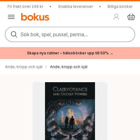
Fri frakt över 249 kr
•
Snabba leveranser
•
Billiga böcker
Sök bok, spel, pussel, penna...
Skapa nya rutiner – hälsoböcker upp till 50% →
Ande, kropp och själ
Ande, kropp och själ