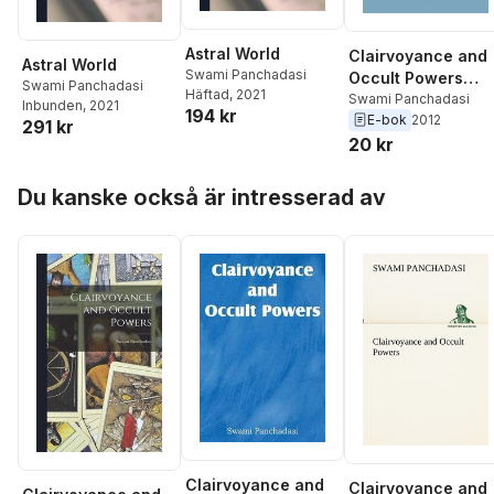
Astral World
Clairvoyance and
Astral World
Swami Panchadasi
Occult Powers
Swami Panchadasi
Häftad
, 2021
(Barnes & Noble
Swami Panchadasi
Inbunden
, 2021
194 kr
E-bok
2012
Digital Library)
291 kr
20 kr
Hoppa över listan
Du kanske också är intresserad av
Clairvoyance and
Clairvoyance and