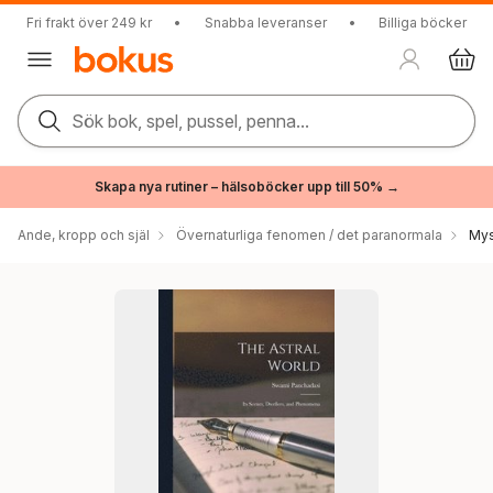
Fri frakt över 249 kr
•
Snabba leveranser
•
Billiga böcker
Sök bok, spel, pussel, penna...
Skapa nya rutiner – hälsoböcker upp till 50% →
Ande, kropp och själ
Övernaturliga fenomen / det paranormala
Mys