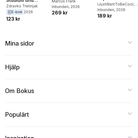
Studium und
Middagar och
Marcus Frank
IJustWantToBeCool
,
Forschung
Zdravko Tretinjak
Inbunden
, 2026
matlådor
Joel Adolphson
Inbunden
, 2026
,
Emil
E-bok
2026
269 kr
189 kr
Ejdemo Beer
,
Victor
123 kr
Beer
Mina sidor
Hjälp
Om Bokus
Populärt