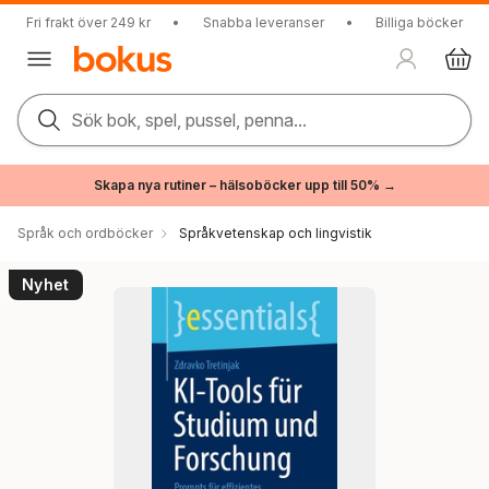
Fri frakt över 249 kr
•
Snabba leveranser
•
Billiga böcker
Sök bok, spel, pussel, penna...
Skapa nya rutiner – hälsoböcker upp till 50% →
Språk och ordböcker
Språkvetenskap och lingvistik
Nyhet