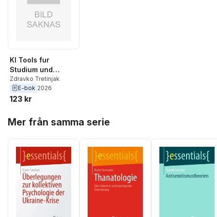
KI Tools fur
Studium und
Forschung
Zdravko Tretinjak
E-bok
2026
123 kr
Hoppa över listan
Mer från samma serie