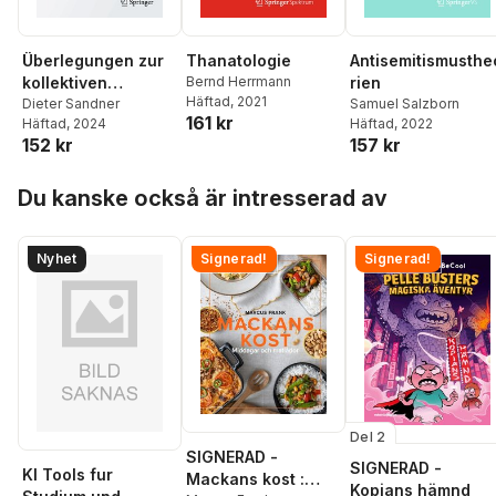
Überlegungen zur
Thanatologie
Antisemitismusthe
kollektiven
Bernd Herrmann
rien
Häftad
, 2021
Psychologie der
Dieter Sandner
Samuel Salzborn
161 kr
Häftad
, 2024
Häftad
, 2022
Ukraine-Krise
152 kr
157 kr
Hoppa över listan
Du kanske också är intresserad av
Nyhet
Signerad!
Signerad!
Del 2
SIGNERAD -
SIGNERAD -
KI Tools fur
Mackans kost :
Kopians hämnd