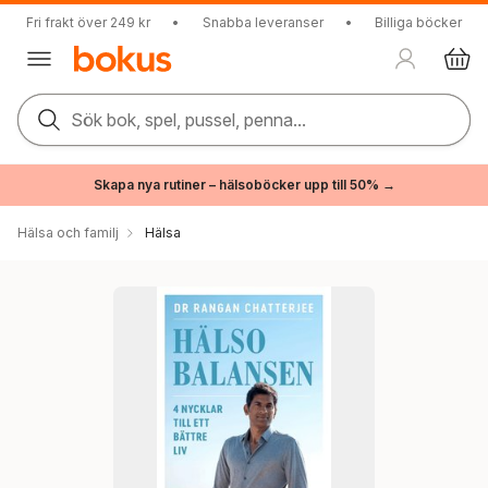
Fri frakt över 249 kr
•
Snabba leveranser
•
Billiga böcker
Sök bok, spel, pussel, penna...
Skapa nya rutiner – hälsoböcker upp till 50% →
Hälsa och familj
Hälsa