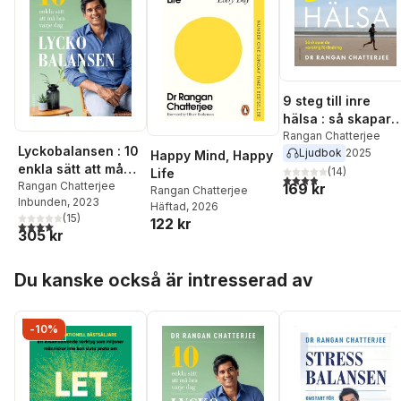
9 steg till inre
hälsa : så skapar
du varaktig
Rangan Chatterjee
Lyckobalansen : 10
Ljudbok
2025
förändring
Happy Mind, Happy
enkla sätt att må
(
14
)
Life
3,9
utav 5 stjärnor. Tota
bra varje dag
Rangan Chatterjee
169 kr
Rangan Chatterjee
Inbunden
, 2023
Häftad
, 2026
(
15
)
122 kr
4,0
utav 5 stjärnor. Totalt antal röster:
305 kr
Hoppa över listan
Du kanske också är intresserad av
-10%