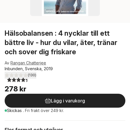
Hälsobalansen : 4 nycklar till ett
bättre liv - hur du vilar, äter, tränar
och sover dig friskare
Av
Rangan Chatterjee
Inbunden, Svenska, 2019
(
130
)
4,4
utav 5 stjärnor. Totalt antal röster:
278 kr
Lägg i varukorg
Skickas
.
Fri frakt över 249 kr.
Fler format och utgåvor