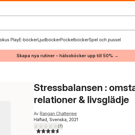
okus Play
E-böcker
Ljudböcker
Pocketböcker
Spel och pussel
Skapa nya rutiner – hälsoböcker upp till 50% →
Stressbalansen : omstar
relationer & livsglädje
Av
Rangan Chatterjee
Häftad, Svenska, 2021
(
7
)
4,6
utav 5 stjärnor. Totalt antal röster: