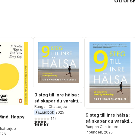
Utfors
9 steg till inre hälsa :
så skapar du varaktig
förändring
Rangan Chatterjee
Ljudbok
2025
9 steg till inre hälsa :
Mind, Happy
(
14
)
så skapar du varaktig
3,9
utav 5 stjärnor. Totalt antal röster:
169 kr
förändring
Rangan Chatterjee
hatterjee
Inbunden
, 2025
2026