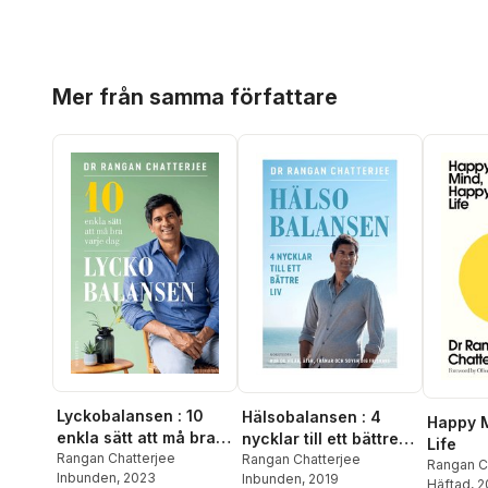
Hoppa över listan
Mer från samma författare
Lyckobalansen : 10
Hälsobalansen : 4
Happy 
enkla sätt att må bra
nycklar till ett bättre
Life
varje dag
Rangan Chatterjee
liv - hur du vilar, äter,
Rangan Chatterjee
Rangan C
Inbunden
, 2023
Inbunden
, 2019
tränar och sover dig
Häftad
, 