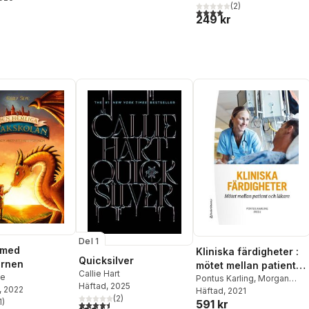
(
2
)
4,0
utav 5 stjärnor. Totalt ant
249 kr
Del 1
 med
Kliniska färdigheter :
Quicksilver
ornen
mötet mellan patient
Callie Hart
ye
och läkare
Pontus Karling
,
Morgan
Häftad
, 2025
, 2022
Andersson
Häftad
, 2021
,
Christian
(
2
)
1
)
591 kr
4,5
utav 5 stjärnor. Totalt antal röster:
Anker-Hansen
,
Anders
stjärnor. Totalt antal röster: