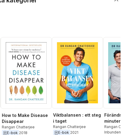
ka kategorier
Förändra ditt l
Viktbalansen : ett steg
How to Make Disease
minuter i taget
i taget
Disappear
hälsa med enk
Rangan Chatterj
Rangan Chatterjee
Rangan Chatterjee
Inbunden
, 2020
E-bok
2021
för varje dag
E-bok
2018