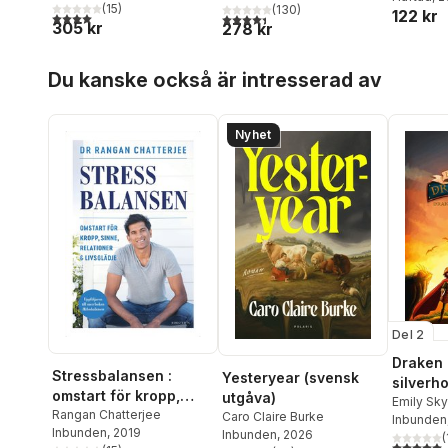
(
15
)
(
130
)
122 kr
friskare
4,0
utav 5 stjärnor. Totalt antal röster:
4,4
utav 5 stjärnor. Totalt antal röster:
305 kr
278 kr
Hoppa över listan
Du kanske också är intresserad av
Nyhet
Del 2
Draken
Stressbalansen :
Yesteryear (svensk
silverh
omstart för kropp,
utgåva)
Emily Sk
sinne, relationer &
Rangan Chatterjee
Caro Claire Burke
Inbunden
Inbunden
, 2019
livsglädje
Inbunden
, 2026
(
5,0
utav 5 