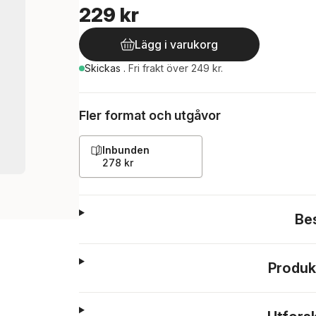
229 kr
Lägg i varukorg
Skickas
.
Fri frakt över 249 kr.
Fler format och utgåvor
Inbunden
278 kr
Be
Produk