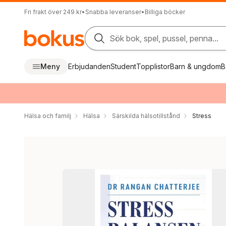
Fri frakt över 249 kr
•
Snabba leveranser
•
Billiga böcker
Sök bok, spel, pussel, penna...
Meny
Erbjudanden
Student
Topplistor
Barn & ungdom
B
Hälsa och familj
Hälsa
Särskilda hälsotillstånd
Stress