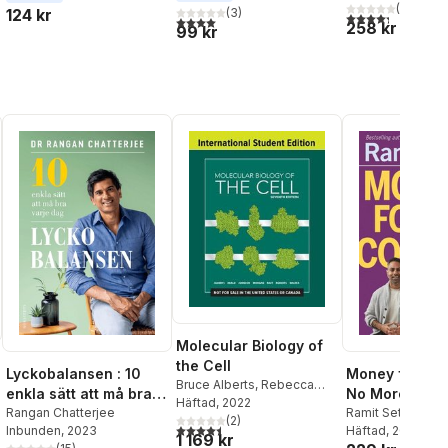
(
68
)
124 kr
(
3
)
4,3
utav 5 stjärnor
al röster:
4,0
utav 5 stjärnor. Totalt antal röster:
258 kr
99 kr
Molecular Biology of
the Cell
Lyckobalansen : 10
Money for Cou
Bruce Alberts
,
Rebecca
enkla sätt att må bra
No More Stres
Heald
Häftad
,
, 2022
Alexander Johnson
,
varje dag
Rangan Chatterjee
More Fights. J
Ramit Sethi
David Morgan
(
2
)
,
Martin Raff
,
4,5
utav 5 stjärnor. Totalt antal röster:
Inbunden
, 2023
Häftad
, 2024
10-Step Plan 
1 169 kr
Keith Roberts
,
Peter Walter