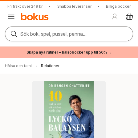
Fri frakt över 249 kr
•
Snabba leveranser
•
Billiga böcker
Sök bok, spel, pussel, penna...
Skapa nya rutiner – hälsoböcker upp till 50% →
Hälsa och familj
Relationer