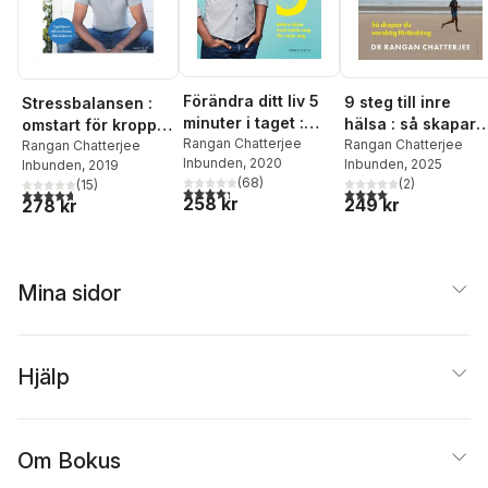
Förändra ditt liv 5
9 steg till inre
Stressbalansen :
minuter i taget :
hälsa : så skapar
omstart för kropp,
bättre hälsa med
Rangan Chatterjee
du varaktig
Rangan Chatterjee
sinne, relationer &
Rangan Chatterjee
Inbunden
, 2020
Inbunden
, 2025
enkla steg för varje
Inbunden
, 2019
förändring
livsglädje
(
68
)
(
2
)
(
15
)
dag
4,3
utav 5 stjärnor. Totalt antal röster:
4,0
utav 5 stjärnor. Tota
4,7
utav 5 stjärnor. Totalt antal röster:
258 kr
249 kr
278 kr
Mina sidor
Hjälp
Om Bokus