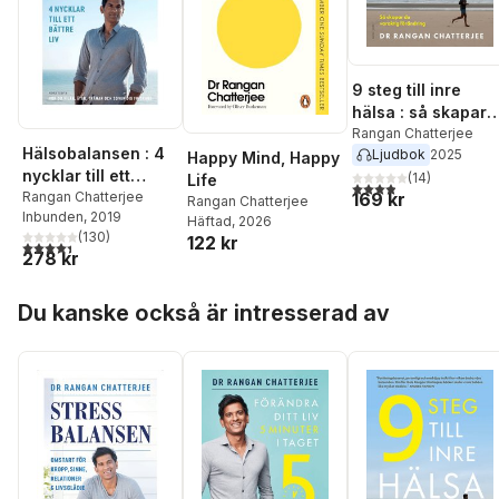
9 steg till inre
hälsa : så skapar
du varaktig
Rangan Chatterjee
Hälsobalansen : 4
Ljudbok
2025
förändring
Happy Mind, Happy
nycklar till ett
(
14
)
Life
3,9
utav 5 stjärnor. Tota
bättre liv - hur du
Rangan Chatterjee
169 kr
Rangan Chatterjee
Inbunden
, 2019
vilar, äter, tränar
Häftad
, 2026
(
130
)
122 kr
och sover dig
4,4
utav 5 stjärnor. Totalt antal röster:
278 kr
friskare
Hoppa över listan
Du kanske också är intresserad av