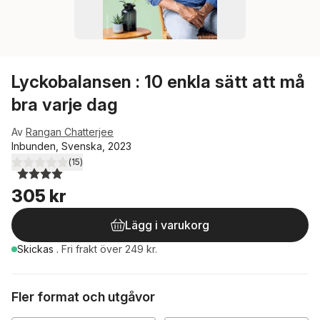
Lyckobalansen : 10 enkla sätt att må
bra varje dag
Av
Rangan Chatterjee
Inbunden, Svenska, 2023
(
15
)
4,0
utav 5 stjärnor. Totalt antal röster:
305 kr
Lägg i varukorg
Skickas
.
Fri frakt över 249 kr.
Fler format och utgåvor