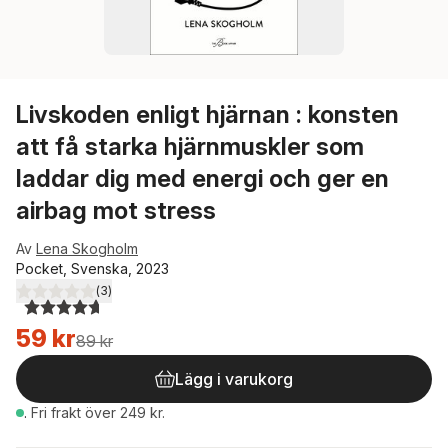
Livskoden enligt hjärnan : konsten
att få starka hjärnmuskler som
laddar dig med energi och ger en
airbag mot stress
Av
Lena Skogholm
Pocket, Svenska, 2023
(
3
)
4,7
utav 5 stjärnor. Totalt antal röster:
59 kr
89 kr
Lägg i varukorg
.
Fri frakt över 249 kr.