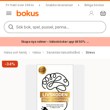
Fri frakt över 249 kr
•
Snabba leveranser
•
Billiga böcker
Sök bok, spel, pussel, penna...
Skapa nya rutiner – hälsoböcker upp till 50% →
Hälsa och familj
Hälsa
Särskilda hälsotillstånd
Stress
-34%