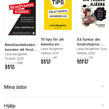
10 tips för att
Så funkar din
bemöta en
tonårshjärna :
Bemötandekoden :
energitjuv
Lena Skogholm
förstå hjärnan oc
Lena Skogholm
,
Izza
konsten att förstå
Häftad
, 2021
Skogholm
Häftad
, 2025
bli snällare mot di
sig på människor
Lena Skogholm
(
4
)
(
3
)
själv
Pocket
, 2020
och få ett bättre liv.
4,3
utav 5 stjärnor. Totalt antal röster:
4,7
utav 5 stjärnor. Tota
84 kr
159 kr
(
38
)
3,8
utav 5 stjärnor. Totalt antal röster:
89 kr
Mina sidor
Hjälp