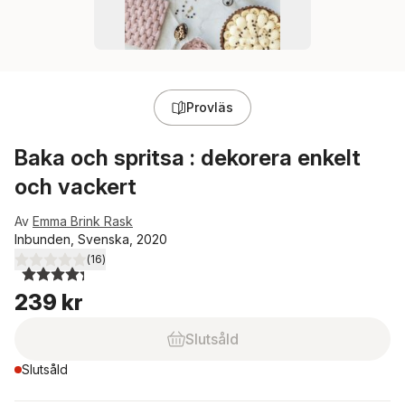
Provläs
Baka och spritsa : dekorera enkelt
och vackert
Av
Emma Brink Rask
Inbunden, Svenska, 2020
(
16
)
4,3
utav 5 stjärnor. Totalt antal röster:
239 kr
Slutsåld
Slutsåld