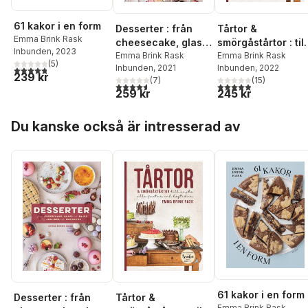
61 kakor i en form
Desserter : från
Tårtor &
Emma Brink Rask
cheesecake, glass
smörgåstårtor : till
Inbunden
, 2023
och pajer till
Emma Brink Rask
årets alla fester
Emma Brink Rask
(
5
)
Inbunden
, 2021
Inbunden
, 2022
4,8
utav 5 stjärnor. Totalt antal röster:
praliner och
och högtider
239 kr
(
7
)
(
15
)
macarons
4,6
utav 5 stjärnor. Totalt antal röster:
4,9
utav 5 stjärnor. Tota
259 kr
245 kr
Hoppa över listan
Du kanske också är intresserad av
61 kakor i en form
Desserter : från
Tårtor &
Emma Brink Rask