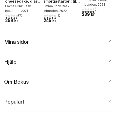
cheesecake, glass
smörgåstårtor : till
Inbunden
, 2023
och pajer till
Emma Brink Rask
årets alla fester
Emma Brink Rask
(
5
)
Inbunden
, 2021
Inbunden
, 2022
4,8
utav 5 stjärnor. Tota
praliner och
och högtider
239 kr
(
7
)
(
15
)
macarons
4,6
utav 5 stjärnor. Totalt antal röster:
4,9
utav 5 stjärnor. Totalt antal röster:
259 kr
245 kr
Mina sidor
Hjälp
Om Bokus
Populärt