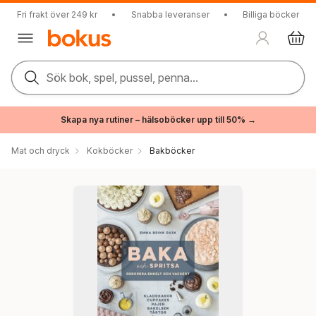
Fri frakt över 249 kr
•
Snabba leveranser
•
Billiga böcker
Sök bok, spel, pussel, penna...
Skapa nya rutiner – hälsoböcker upp till 50% →
Mat och dryck
Kokböcker
Bakböcker