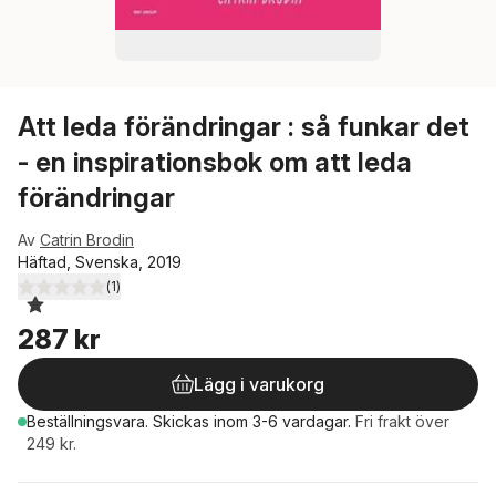
Att leda förändringar : så funkar det
- en inspirationsbok om att leda
förändringar
Av
Catrin Brodin
Häftad, Svenska, 2019
(
1
)
1,0
utav 5 stjärnor. Totalt antal röster:
287 kr
Lägg i varukorg
Beställningsvara.
Skickas
inom 3-6 vardagar
.
Fri frakt över
249 kr.