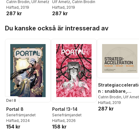
mätbart, roligare -
Catrin Brodin
,
Ulf Arnetz
Ulf Arnetz
,
Catrin Brodin
Häftad
, 2019
Häftad
, 2019
en handbok i
287 kr
287 kr
konsten att lyckas
med
Hoppa över listan
strategigenomföra
Du kanske också är intresserad av
nde
Strategiaccelerati
n : snabbare,
mätbart, roligare -
Catrin Brodin
,
Ulf Arne
Del 8
Häftad
, 2019
en handbok i
287 kr
Portal 8
Portal !3-14
konsten att lyckas
Seriefrämjandet
Seriefrämjandet
med
Häftad
, 2024
Häftad
, 2026
strategigenomför
154 kr
158 kr
nde