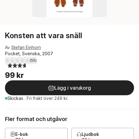
Konsten att vara snäll
Av
Stefan Einhorn
Pocket, Svenska, 2007
(
55
)
3,7
utav 5 stjärnor. Totalt antal röster:
99 kr
Lägg i varukorg
Skickas
.
Fri frakt över 249 kr.
Fler format och utgåvor
E-bok
Ljudbok