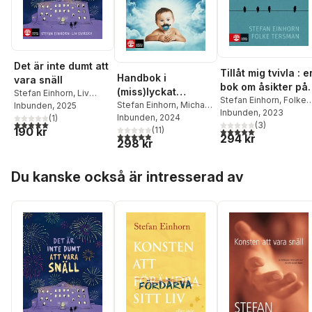
Det är inte dumt att
Tillåt mig tvivla : e
Handbok i
vara snäll
bok om åsikter på
(miss)lyckat
Stefan Einhorn
,
Liv
gott och ont
Stefan Einhorn
,
Folke
föräldraskap
Stefan Einhorn
,
Michael
Svirsky
Inbunden
, 2025
Tersman
Inbunden
, 2023
Einhorn
Inbunden
, 2024
(
1
)
5,0
utav 5 stjärnor. Totalt antal röster:
(
3
)
190 kr
(
11
)
5,0
utav 5 stjärnor. Tota
4,9
utav 5 stjärnor. Totalt antal röster:
294 kr
298 kr
Hoppa över listan
Du kanske också är intresserad av