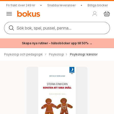
Fri frakt över 249 kr
•
Snabba leveranser
•
Billiga böcker
Sök bok, spel, pussel, penna...
Skapa nya rutiner – hälsoböcker upp till 50% →
Psykologi och pedagogik
Psykologi
Psykologi: känslor