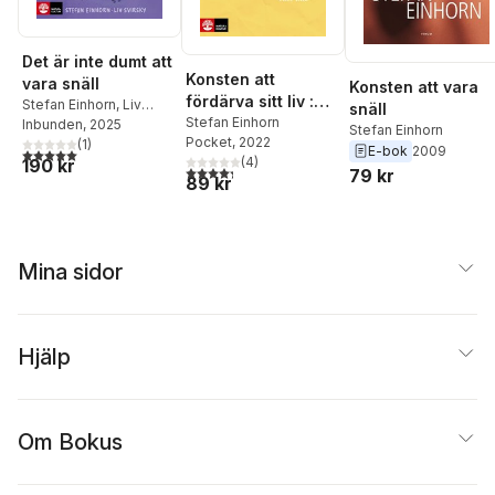
Det är inte dumt att
Konsten att
vara snäll
Konsten att vara
fördärva sitt liv :
Stefan Einhorn
,
Liv
snäll
eller inte
Stefan Einhorn
Svirsky
Inbunden
, 2025
Stefan Einhorn
Pocket
, 2022
(
1
)
E-bok
2009
5,0
utav 5 stjärnor. Totalt antal röster:
(
4
)
190 kr
4,3
utav 5 stjärnor. Totalt antal röster:
79 kr
89 kr
Mina sidor
Hjälp
Om Bokus