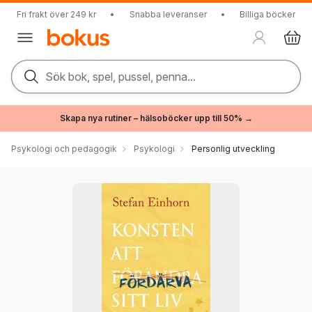
Fri frakt över 249 kr
•
Snabba leveranser
•
Billiga böcker
Sök bok, spel, pussel, penna...
Skapa nya rutiner – hälsoböcker upp till 50% →
Psykologi och pedagogik
Psykologi
Personlig utveckling