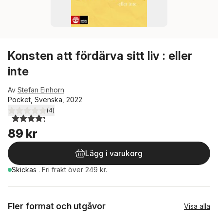
Konsten att fördärva sitt liv : eller
inte
Av
Stefan Einhorn
Pocket, Svenska, 2022
(
4
)
4,3
utav 5 stjärnor. Totalt antal röster:
89 kr
Lägg i varukorg
Skickas
.
Fri frakt över 249 kr.
Fler format och utgåvor
Visa alla