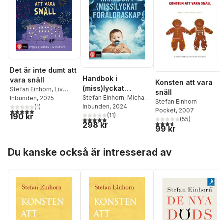
Det är inte dumt att
Handbok i
vara snäll
Konsten att vara
(miss)lyckat
Stefan Einhorn
,
Liv
snäll
föräldraskap
Stefan Einhorn
,
Michael
Svirsky
Inbunden
, 2025
Stefan Einhorn
Einhorn
Inbunden
, 2024
(
1
)
5,0
utav 5 stjärnor. Totalt antal röster:
Pocket
, 2007
190 kr
(
11
)
4,9
utav 5 stjärnor. Totalt antal röster:
(
55
)
3,7
utav 5 stjärnor. Tota
298 kr
99 kr
Hoppa över listan
Du kanske också är intresserad av