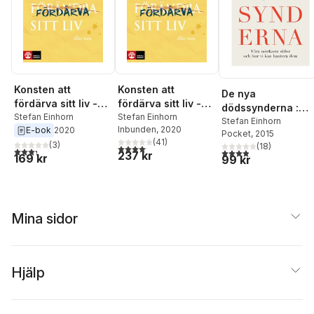
Konsten att
Konsten att
De nya
fördärva sitt liv -
fördärva sitt liv -
dödssynderna :
eller inte
Stefan Einhorn
eller inte
Stefan Einhorn
våra mörkaste
Stefan Einhorn
Inbunden
, 2020
E-bok
2020
Pocket
, 2015
sidor och hur vi
(
41
)
(
3
)
(
18
)
4,1
utav 5 stjärnor. Totalt antal röster:
kan hantera dem
3,3
utav 5 stjärnor. Totalt antal röster:
3,9
utav 5 stjärnor. Tota
237 kr
169 kr
99 kr
Mina sidor
Hjälp