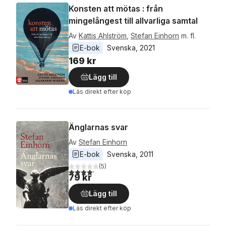
Konsten att mötas : från
mingelångest till allvarliga samtal
Av
Kattis Ahlström
,
Stefan Einhorn
m. fl.
E-bok
Svenska
, 
2021
169 kr
Lägg till
Läs direkt efter köp
Änglarnas svar
Av
Stefan Einhorn
E-bok
Svenska
, 
2011
(
5
)
4,2
utav 5 stjärnor. Totalt antal röster:
79 kr
Lägg till
Läs direkt efter köp