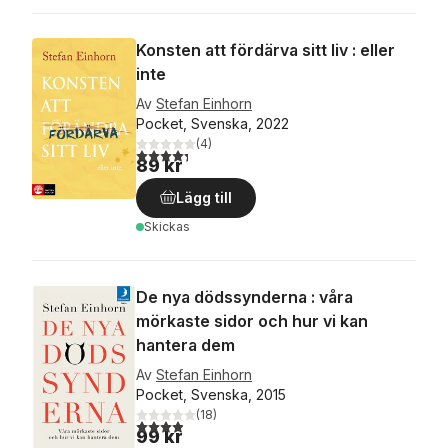
Konsten att fördärva sitt liv : eller
inte
Av
Stefan Einhorn
Pocket, Svenska, 2022
(
4
)
4,3
utav 5 stjärnor. Totalt antal röster:
89 kr
Lägg till
Skickas
De nya dödssynderna : våra
mörkaste sidor och hur vi kan
hantera dem
Av
Stefan Einhorn
Pocket, Svenska, 2015
(
18
)
3,9
utav 5 stjärnor. Totalt antal röster:
99 kr