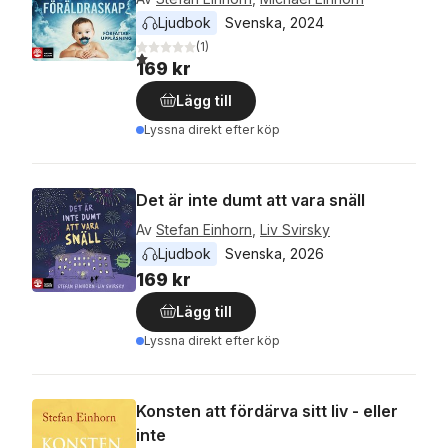
Ljudbok
Svenska
, 
2024
(
1
)
1,0
utav 5 stjärnor. Totalt antal röster:
169 kr
Lägg till
Lyssna direkt efter köp
Det är inte dumt att vara snäll
Av
Stefan Einhorn
,
Liv Svirsky
Ljudbok
Svenska
, 
2026
169 kr
Lägg till
Lyssna direkt efter köp
Konsten att fördärva sitt liv - eller
inte