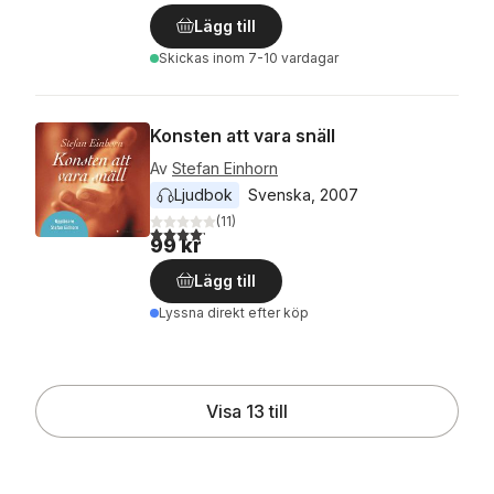
Lägg till
Skickas
inom 7-10 vardagar
Konsten att vara snäll
Av
Stefan Einhorn
Ljudbok
Svenska
, 
2007
(
11
)
4,2
utav 5 stjärnor. Totalt antal röster:
99 kr
Lägg till
Lyssna direkt efter köp
Visa 13 till