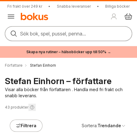
Fri frakt över 249 kr
•
Snabba leveranser
•
Billiga böcker
Sök bok, spel, pussel, penna...
Skapa nya rutiner – hälsoböcker upp till 50% →
Författare
Stefan Einhorn
Stefan Einhorn – författare
Visar alla böcker från författaren . Handla med fri frakt och
snabb leverans.
43
produkter
Filtrera
Sortera:
Trendande