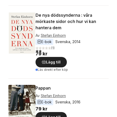
De nya dödssynderna : våra
mörkaste sidor och hur vi kan
hantera dem
Av
Stefan Einhorn
E-bok
Svenska
, 
2014
(
1
)
2,0
utav 5 stjärnor. Totalt antal röster:
79 kr
Lägg till
Läs direkt efter köp
Pappan
Av
Stefan Einhorn
E-bok
Svenska
, 
2016
79 kr