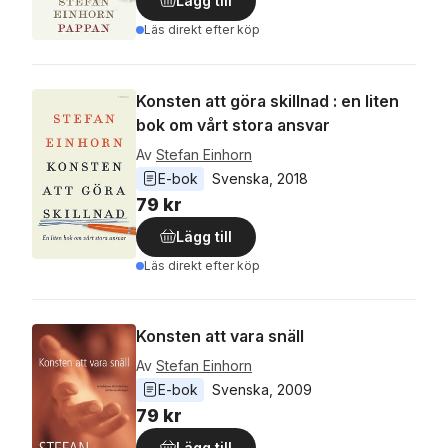
Lägg till
Läs direkt efter köp
Konsten att göra skillnad : en liten
bok om vårt stora ansvar
Av
Stefan Einhorn
E-bok
Svenska
, 
2018
79 kr
Lägg till
Läs direkt efter köp
Konsten att vara snäll
Av
Stefan Einhorn
E-bok
Svenska
, 
2009
79 kr
Lägg till