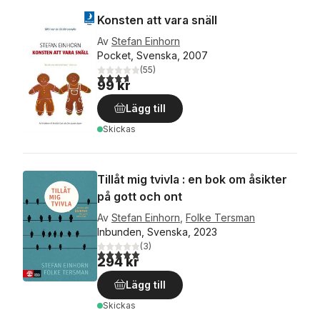
Konsten att vara snäll
Av
Stefan Einhorn
Pocket, Svenska, 2007
(
55
)
3,7
utav 5 stjärnor. Totalt antal röster:
99 kr
Lägg till
Skickas
Tillåt mig tvivla : en bok om åsikter
på gott och ont
Av
Stefan Einhorn
,
Folke Tersman
Inbunden, Svenska, 2023
(
3
)
5,0
utav 5 stjärnor. Totalt antal röster:
294 kr
Lägg till
Skickas