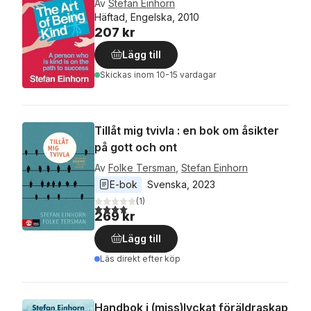
Av
Stefan Einhorn
Häftad, Engelska, 2010
207 kr
Lägg till
Skickas
inom 10-15 vardagar
Tillåt mig tvivla : en bok om åsikter
på gott och ont
Av
Folke Tersman
,
Stefan Einhorn
E-bok
Svenska
, 
2023
(
1
)
4,0
utav 5 stjärnor. Totalt antal röster:
269 kr
Lägg till
Läs direkt efter köp
Handbok i (miss)lyckat föräldraskap