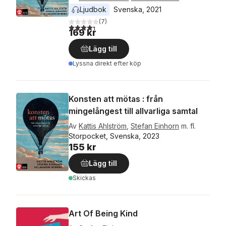
Ljudbok
Svenska
, 
2021
(
7
)
4,3
utav 5 stjärnor. Totalt antal röster:
169 kr
Lägg till
Lyssna direkt efter köp
Konsten att mötas : från
mingelångest till allvarliga samtal
Av
Kattis Ahlström
,
Stefan Einhorn
m. fl.
Storpocket, Svenska, 2023
155 kr
Lägg till
Skickas
Art Of Being Kind