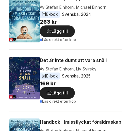
Av
Stefan Einhorn
,
Michael Einhorn
E-bok
Svenska
, 
2024
263 kr
Lägg till
Läs direkt efter köp
Det är inte dumt att vara snäll
Av
Stefan Einhorn
,
Liv Svirsky
E-bok
Svenska
, 
2025
169 kr
Lägg till
Läs direkt efter köp
Handbok i (miss)lyckat föräldraskap
Av
Stefan Einhorn
,
Michael Einhorn