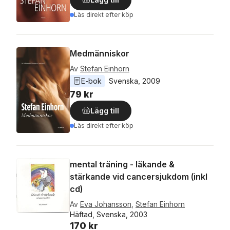
Läs direkt efter köp
Medmänniskor
Av
Stefan Einhorn
E-bok
Svenska
, 
2009
79 kr
Lägg till
Läs direkt efter köp
mental träning - läkande &
stärkande vid cancersjukdom (inkl
cd)
Av
Eva Johansson
,
Stefan Einhorn
Häftad, Svenska, 2003
170 kr