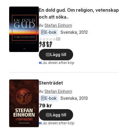
En dold gud. Om religion, vetenskap
och att söka..
Av
Stefan Einhorn
E-bok
Svenska
, 
2012
(
2
)
4,0
utav 5 stjärnor. Totalt antal röster:
79 kr
Lägg till
Läs direkt efter köp
Stenträdet
Av
Stefan Einhorn
E-bok
Svenska
, 
2013
79 kr
Lägg till
Läs direkt efter köp