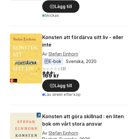
Lägg till
Skickas
Konsten att fördärva sitt liv - eller
inte
Av
Stefan Einhorn
E-bok
Svenska
, 
2020
(
3
)
3,3
utav 5 stjärnor. Totalt antal röster:
169 kr
Lägg till
Läs direkt efter köp
Konsten att göra skillnad : en liten
bok om vårt stora ansvar
Av
Stefan Einhorn