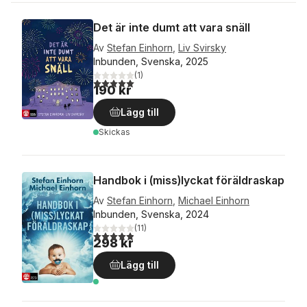
Det är inte dumt att vara snäll
Av
Stefan Einhorn
,
Liv Svirsky
Inbunden, Svenska, 2025
(
1
)
5,0
utav 5 stjärnor. Totalt antal röster:
190 kr
Lägg till
Skickas
Handbok i (miss)lyckat föräldraskap
Av
Stefan Einhorn
,
Michael Einhorn
Inbunden, Svenska, 2024
(
11
)
4,9
utav 5 stjärnor. Totalt antal röster:
298 kr
Lägg till