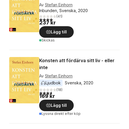
Av
Stefan Einhorn
Inbunden, Svenska, 2020
(
41
)
4,1
utav 5 stjärnor. Totalt antal röster:
237 kr
Lägg till
Skickas
Konsten att fördärva sitt liv - eller
inte
Av
Stefan Einhorn
Ljudbok
Svenska
, 
2020
(
18
)
3,7
utav 5 stjärnor. Totalt antal röster:
169 kr
Lägg till
Lyssna direkt efter köp