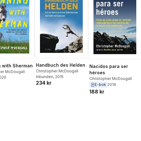
Handbuch des Helden
 with Sherman
Nacidos para ser
Christopher McDougall
her McDougall
héroes
Inbunden
, 2015
2020
Christopher McDougall
234 kr
E-bok
2016
188 kr