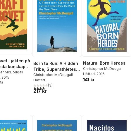
vet : jakten på
Natural Born Heroes
Born to Run: A Hidden
mda kunskap
Christopher McDougall
Tribe, Superathletes,
ka och
her McDougall
Häftad
, 2016
and the Greatest Race
Christopher McDougall
, 2015
het
141 kr
Häftad
the World Has Never
6
)
stjärnor. Totalt antal röster:
(
3
)
Seen
4,0
utav 5 stjärnor. Totalt antal röster:
217 kr