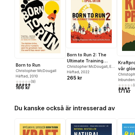
Born to Run 2: The
Ultimate Training
Kraftpro
Born to Run
Guide
Christopher McDougall
,
Eric
vår glö
Christopher McDougall
Orton
Häftad
, 2022
om styr
Christop
Häftad
, 2010
265 kr
Inbunden
uthållig
(
9
)
4,9
utav 5 stjärnor. Totalt antal röster:
(
166 kr
4,0
utav 5 
171 kr
Hoppa över listan
Du kanske också är intresserad av