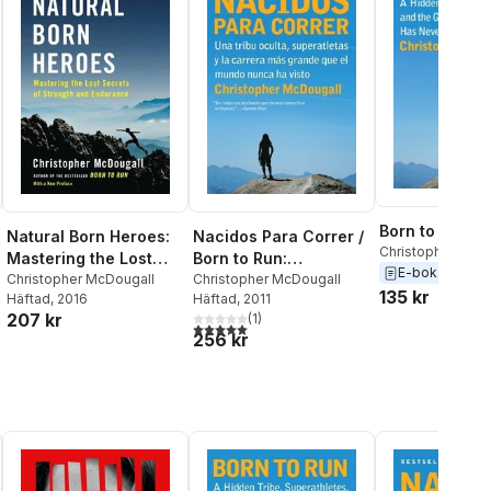
Born to Run
Natural Born Heroes:
Nacidos Para Correr /
Christopher McD
Mastering the Lost
Born to Run:
E-bok
2009
Secrets of Strength
Christopher McDougall
Superatletas, Una
Christopher McDougall
135 kr
Häftad
, 2016
Häftad
, 2011
and Endurance
Tribu Oculta Y La
207 kr
(
1
)
Carrera Más Grande
5,0
utav 5 stjärnor. Totalt antal röster:
256 kr
Que El Mundo Nunca
Ha Visto