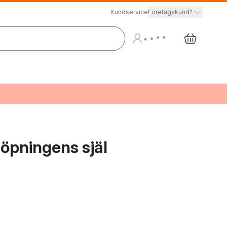
Kundservice
Företagskund?
 löpningens själ