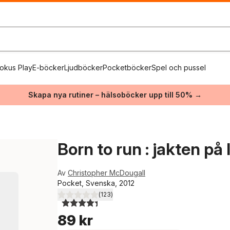
okus Play
E-böcker
Ljudböcker
Pocketböcker
Spel och pussel
Skapa nya rutiner – hälsoböcker upp till 50% →
Born to run : jakten på
Av
Christopher McDougall
Pocket, Svenska, 2012
(
123
)
4,4
utav 5 stjärnor. Totalt antal röster:
89 kr