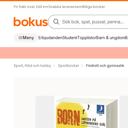
Fri frakt över 249 kr
•
Snabba leveranser
•
Billiga böcker
Sök bok, spel, pussel, penna...
Meny
Erbjudanden
Student
Topplistor
Barn & ungdom
B
Sport, fritid och hobby
Sportböcker
Friidrott och gymnastik