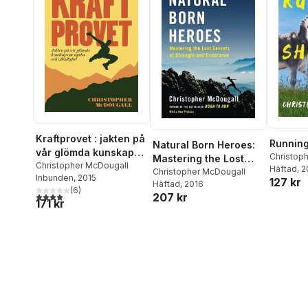
Kraftprovet : jakten på
Running
Natural Born Heroes:
vår glömda kunskap
Christop
Mastering the Lost
om styrka och
Christopher McDougall
Häftad
, 
Secrets of Strength
Christopher McDougall
Inbunden
, 2015
uthållighet
127 kr
Häftad
, 2016
and Endurance
(
6
)
207 kr
4,0
utav 5 stjärnor. Totalt antal röster:
171 kr