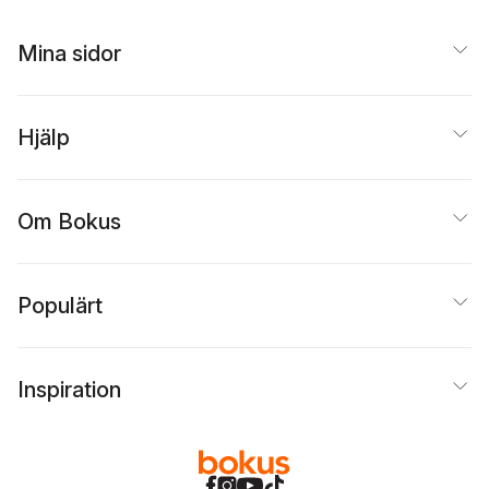
åldrande i Kerstin
Thorvalls
författarskap
Mina sidor
Hjälp
Om Bokus
Populärt
Inspiration