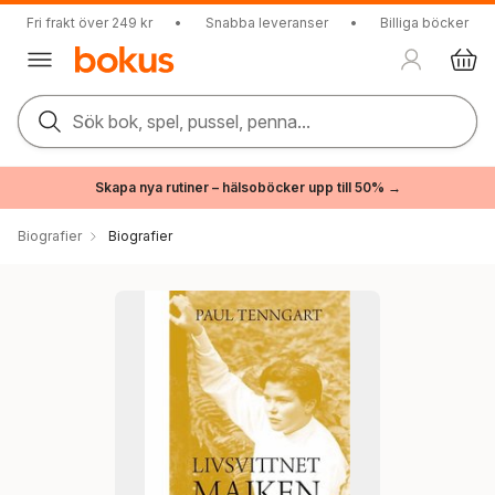
Fri frakt över 249 kr
•
Snabba leveranser
•
Billiga böcker
Sök bok, spel, pussel, penna...
Skapa nya rutiner – hälsoböcker upp till 50% →
Biografier
Biografier