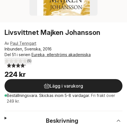
Livsvittnet Majken Johansson
Av
Paul Tenngart
Inbunden, Svenska, 2016
Del 51 i serien
Eureka, ellerströms akademiska
(
5
)
4,2
utav 5 stjärnor. Totalt antal röster:
224 kr
Lägg i varukorg
Beställningsvara.
Skickas
inom 5-8 vardagar
.
Fri frakt över
249 kr.
Beskrivning