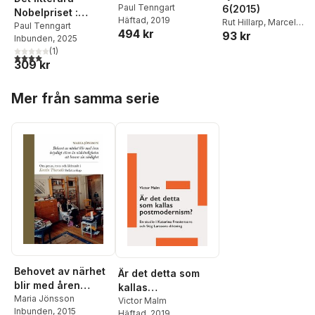
Paul Tenngart
6(2015)
Nobelpriset :
Häftad
, 2019
Rut Hillarp
,
Marcel
historien om
Paul Tenngart
494 kr
93 kr
Beyer
,
Paul Tenngart
,
Inbunden
, 2025
världslitteraturens
Per Bergström
,
Tina
(
1
)
största utmärkelse
4,0
utav 5 stjärnor. Totalt antal röster:
Kozin
,
Milan Jesih
,
309 kr
Veno Taufer
,
Katja
Perat
,
Aleš Šteger
,
Hoppa över listan
Mer från samma serie
Lennart Hellsing
,
Malt
Persson
,
Oscar Nilsso
Tornborg
,
Mette
Moestrup
,
Kaj Falkma
Jonas Ellerström
,
Jon
Brun
,
Bengt af
Klintberg
,
H. D.
,
Matild
Södergran
Behovet av närhet
Är det detta som
blir med åren
kallas
betydligt större än
Maria Jönsson
postmodernism? :
Victor Malm
Inbunden
, 2015
nödvändigheten att
Häftad
, 2019