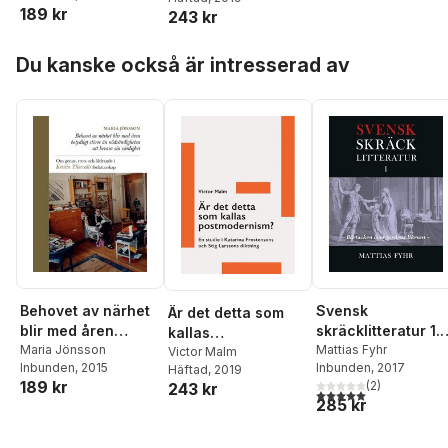
en studie i Katarina
189 kr
243 kr
bevara sin
Frostensons och
värdighet : om
Stig Larssons
Hoppa över listan
genus, trots och
diktning
Du kanske också är intresserad av
åldrande i Kerstin
Thorvalls
författarskap
Behovet av närhet
Svensk
Är det detta som
blir med åren
skräcklitteratur 1.
kallas
betydligt större än
Maria Jönsson
Bårtäcken över
Mattias Fyhr
postmodernism? :
Victor Malm
Inbunden
, 2015
Inbunden
, 2017
nödvändigheten att
Häftad
, 2019
jordens likrum :
en studie i Katarina
189 kr
(
2
)
243 kr
bevara sin
från medeltid till
Frostensons och
5,0
utav 5 stjärnor. Tota
285 kr
värdighet : om
1850-tal
Stig Larssons
genus, trots och
diktning