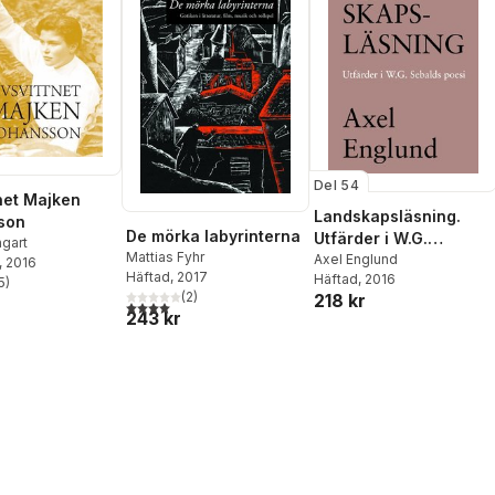
Del 54
tnet Majken
Landskapsläsning.
son
De mörka labyrinterna
Utfärder i W.G.
ngart
Mattias Fyhr
Sebalds poesi
Axel Englund
, 2016
Häftad
, 2017
Häftad
, 2016
5
)
stjärnor. Totalt antal röster:
(
2
)
218 kr
4,0
utav 5 stjärnor. Totalt antal röster:
243 kr