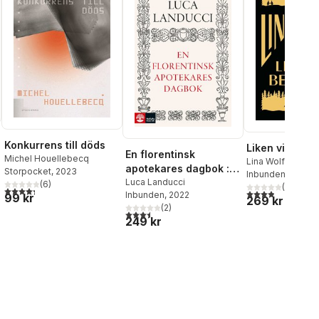
Konkurrens till döds
Liken vi begr
En florentinsk
Michel Houellebecq
Lina Wolff
apotekares dagbok :
Storpocket
, 2023
Inbunden
, 2025
från 1450 till 1516
Luca Landucci
(
6
)
(
35
)
4,3
utav 5 stjärnor. Totalt antal röster:
3,9
utav 5 stjärnor
Inbunden
, 2022
99 kr
269 kr
(
2
)
3,5
utav 5 stjärnor. Totalt antal röster:
249 kr