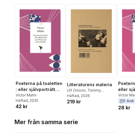
Poetern
Poeterna på toaletten
Litteraturens materia
eller sj
: eller självporträtt
Ulf Olsson
,
Tommy
Homero
Victor M
med Homeros på
Victor Malm
Andersson
Häftad
, 2026
,
Magnus Florin
,
Häftad
, 2025
E-bok
219 kr
Fälade
Norra Fäladen
Claes Wahlin
,
Caroline
42 kr
Haux
,
Anders Cullhed
,
Eva
28 kr
Hættner Aurelius
,
Victor
Hoppa över listan
Malm
,
Hedvig Härnsten
,
Mer från samma serie
Cecilia Grönberg
,
Jonas (J)
Magnusson
,
Wolfgang
Ernst
,
Jesper Olsson
,