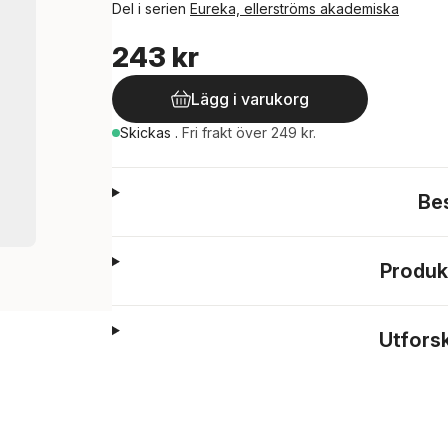
Del i serien
Eureka, ellerströms akademiska
243 kr
Lägg i varukorg
Skickas
.
Fri frakt över 249 kr.
Be
Produk
Utfors