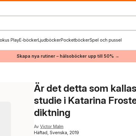
okus Play
E-böcker
Ljudböcker
Pocketböcker
Spel och pussel
Skapa nya rutiner – hälsoböcker upp till 50% →
Är det detta som kalla
studie i Katarina Fros
diktning
Av
Victor Malm
Häftad, Svenska, 2019