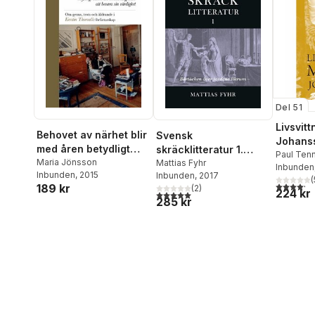
Del 51
Livsvit
Behovet av närhet blir
Svensk
Johans
med åren betydligt
skräcklitteratur 1.
Paul Ten
större än
Maria Jönsson
Bårtäcken över
Mattias Fyhr
Inbunden
Inbunden
, 2015
Inbunden
, 2017
nödvändigheten att
jordens likrum : från
(
4,2
utav 5 
189 kr
(
2
)
bevara sin värdighet :
medeltid till 1850-tal
224 kr
5,0
utav 5 stjärnor. Totalt antal röster:
285 kr
om genus, trots och
åldrande i Kerstin
Thorvalls
författarskap