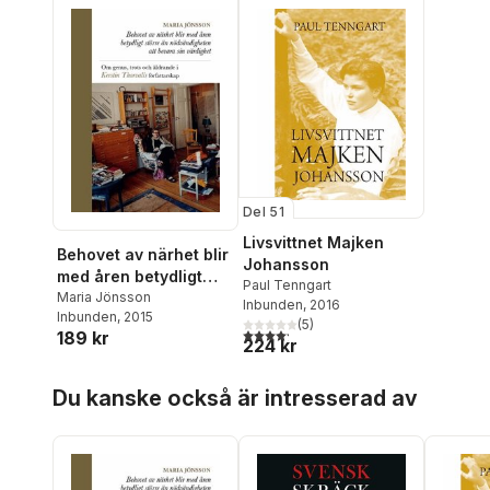
Johan Fredrikzon
,
Claudia
Lindén
,
Johan Klingborg
,
Mats Malm
,
Linda Haverty
Rugg
,
Lars Raattamaa
,
Knut
Ove Eliassen
,
Otto Fischer
,
Gunnar D Hansson
Del 51
Livsvittnet Majken
Behovet av närhet blir
Johansson
med åren betydligt
Paul Tenngart
större än
Maria Jönsson
Inbunden
, 2016
Inbunden
, 2015
nödvändigheten att
(
5
)
4,2
utav 5 stjärnor. Totalt antal röster:
189 kr
bevara sin värdighet :
224 kr
om genus, trots och
Hoppa över listan
åldrande i Kerstin
Du kanske också är intresserad av
Thorvalls
författarskap