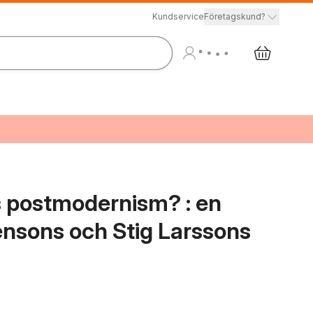
Kundservice
Företagskund?
s postmodernism? : en
tensons och Stig Larssons