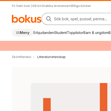
Fri frakt över 249 kr
•
Snabba leveranser
•
Billiga böcker
Sök bok, spel, pussel, penna...
Meny
Erbjudanden
Student
Topplistor
Barn & ungdom
B
Skönlitteratur
Litteraturvetenskap