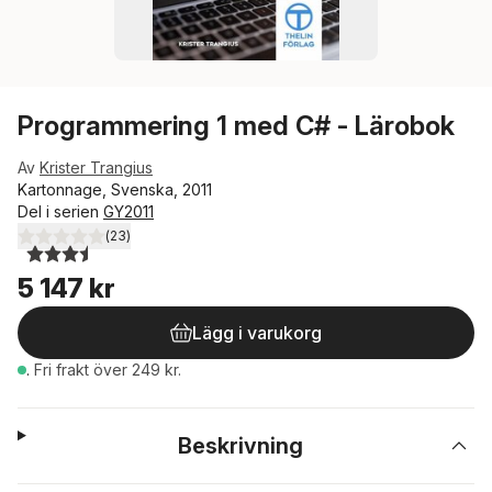
Programmering 1 med C# - Lärobok
Av
Krister Trangius
Kartonnage, Svenska, 2011
Del i serien
GY2011
(
23
)
3,5
utav 5 stjärnor. Totalt antal röster:
5 147 kr
Lägg i varukorg
.
Fri frakt över 249 kr.
Beskrivning