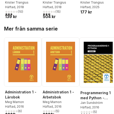
Arbetsbok
Krister Trangius
Lärobok
Krister Trangius
Arbetsbok
Krister Trangius
Häftad
, 2018
Häftad
, 2018
Häftad
, 2025
177 kr
(
10
)
(
15
)
2,8
utav 5 stjärnor. Totalt antal röster:
3,2
utav 5 stjärnor. Totalt antal röster:
139 kr
504 kr
Hoppa över listan
Mer från samma serie
Administration 1 -
Administration 1 -
Programmering 1
Lärobok
Arbetsbok
med Python -
Meg Marnon
Meg Marnon
Lärobok
Jan Sundström
Häftad
, 2016
Häftad
, 2016
Häftad
, 2016
(
6
)
(
5
)
(
5
)
4,2
utav 5 stjärnor. Totalt antal röster:
4,4
utav 5 stjärnor. Totalt antal röster:
3,8
utav 5 stjärnor. Tota