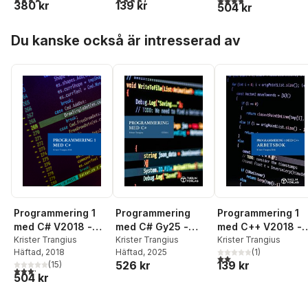
380 kr
139 kr
504 kr
Hoppa över listan
Du kanske också är intresserad av
Programmering 1
Programmering
Programmering 1
med C# V2018 -
med C# Gy25 -
med C++ V2018 -
Lärobok
Krister Trangius
Lärobok
Krister Trangius
Arbetsbok
Krister Trangius
Häftad
, 2018
Häftad
, 2025
(
1
)
2,0
utav 5 stjärnor. Tota
526 kr
139 kr
(
15
)
3,2
utav 5 stjärnor. Totalt antal röster:
504 kr