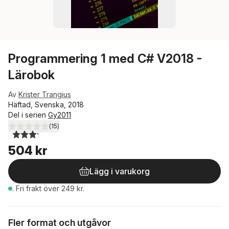
Programmering 1 med C# V2018 -
Lärobok
Av
Krister Trangius
Häftad, Svenska, 2018
Del i serien
Gy2011
(
15
)
3,2
utav 5 stjärnor. Totalt antal röster:
504 kr
Lägg i varukorg
.
Fri frakt över 249 kr.
Fler format och utgåvor