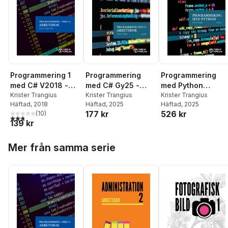
Programmering 1
Programmering
Programmering
med C# V2018 -
med C# Gy25 -
med Python
Arbetsbok
Krister Trangius
Arbetsbok
Krister Trangius
Gy2025, Lärobok
Krister Trangius
Häftad
, 2018
Häftad
, 2025
Häftad
, 2025
177 kr
526 kr
(
10
)
2,8
utav 5 stjärnor. Totalt antal röster:
139 kr
Hoppa över listan
Mer från samma serie