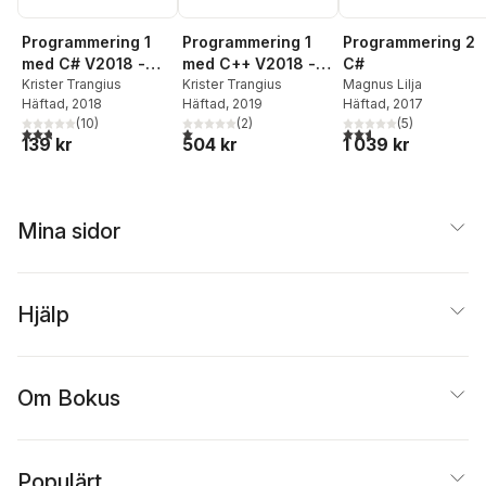
Programmering 1
Programmering 1
Programmering 2
med C# V2018 -
med C++ V2018 -
C#
Arbetsbok
Krister Trangius
Lärobok
Krister Trangius
Magnus Lilja
Häftad
, 2018
Häftad
, 2019
Häftad
, 2017
(
10
)
(
2
)
(
5
)
2,8
utav 5 stjärnor. Totalt antal röster:
1,0
utav 5 stjärnor. Totalt antal röster:
2,6
utav 5 stjärnor. Tota
139 kr
504 kr
1 039 kr
Mina sidor
Hjälp
Om Bokus
Populärt