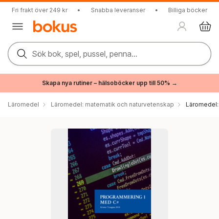
Fri frakt över 249 kr
•
Snabba leveranser
•
Billiga böcker
Sök bok, spel, pussel, penna...
Skapa nya rutiner – hälsoböcker upp till 50% →
Läromedel
Läromedel: matematik och naturvetenskap
Läromedel: