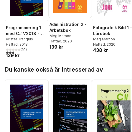
Administration 2 -
Programmering 1
Fotografisk Bild 1 -
Arbetsbok
med C# V2018 -
Lärobok
Meg Marnon
Arbetsbok
Krister Trangius
Meg Marnon
Häftad
, 2020
Häftad
, 2018
Häftad
, 2020
139 kr
438 kr
(
10
)
2,8
utav 5 stjärnor. Totalt antal röster:
139 kr
Hoppa över listan
Du kanske också är intresserad av