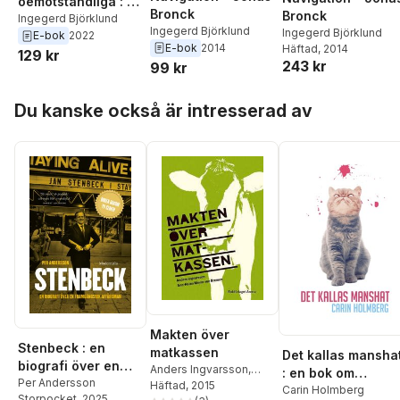
oemotståndliga : en
Bronck
Bronck
Christina Nilsson-
Ingegerd Björklund
Ingegerd Björklund
Ingegerd Björklund
E-bok
2022
biografi
E-bok
2014
Häftad
, 2014
129 kr
243 kr
99 kr
Hoppa över listan
Du kanske också är intresserad av
Makten över
Stenbeck : en
matkassen
Det kallas mansha
biografi över en
Anders Ingvarsson
,
: en bok om
framgångsrik
Per Andersson
Ann-Helen Meyer von
Häftad
, 2015
feminism
Carin Holmberg
Storpocket
, 2025