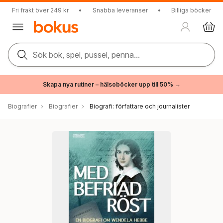
Fri frakt över 249 kr
•
Snabba leveranser
•
Billiga böcker
Sök bok, spel, pussel, penna...
Skapa nya rutiner – hälsoböcker upp till 50% →
Biografier
Biografier
Biografi: författare och journalister