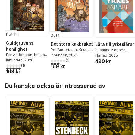
Del 2
Del 1
Guldgruvans
Det stora kakbraket
Lära till yrkeslära
hemlighet
Per Andersson
,
Kristian
Susanne Köpsén
,
Per Andersson
,
Kristian
Wedel
Inbunden
, 2025
Johanna Köpsén
Häftad
, 2025
,
Per
Wedel
Inbunden
, 2026
(
1
)
490 kr
Andersson
,
Stig-Börje
3,0
utav 5 stjärnor. Totalt antal röster:
169 kr
(
1
)
Asplund
,
Jan Axelsso
5,0
utav 5 stjärnor. Totalt antal röster:
169 kr
Jenny Edvardsson
,
Susanne Gustavsson
,
Hoppa över listan
Kristina Hellberg
,
Ron
Du kanske också är intresserad av
Högberg
,
Nina Kilbrink
Martin Lundberg
,
Karolina Muhrman
,
Åsa
Mårtensson
,
Sofia
Nyström
,
Andrzej
Szklarski