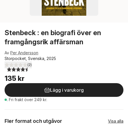
Stenbeck : en biografi över en
framgångsrik affärsman
Av
Per Andersson
Storpocket, Svenska, 2025
(
2
)
4,5
utav 5 stjärnor. Totalt antal röster:
135 kr
Lägg i varukorg
.
Fri frakt över 249 kr.
Fler format och utgåvor
Visa alla