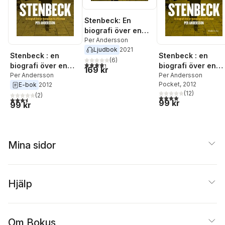
Stenbeck: En
biografi över en
framgångsrik
Per Andersson
Ljudbok
2021
affärsman
Stenbeck : en
Stenbeck : en
(
6
)
4,3
utav 5 stjärnor. Totalt antal röster:
biografi över en
biografi över en
169 kr
framgångsrik
Per Andersson
framgångsrik
Per Andersson
Pocket
, 2012
E-bok
2012
affärsman
affärsman
(
12
)
(
2
)
4,0
utav 5 stjärnor. Tota
3,5
utav 5 stjärnor. Totalt antal röster:
99 kr
99 kr
Mina sidor
Hjälp
Om Bokus