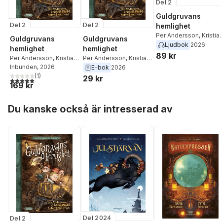
Del 2
Guldgruvans
Del 2
Del 2
hemlighet
Per Andersson
,
Kristia
Guldgruvans
Guldgruvans
Wedel
Ljudbok
2026
hemlighet
hemlighet
89 kr
Per Andersson
,
Kristian
Per Andersson
,
Kristian
Wedel
Inbunden
, 2026
Wedel
E-bok
2026
(
1
)
29 kr
5,0
utav 5 stjärnor. Totalt antal röster:
169 kr
Hoppa över listan
Du kanske också är intresserad av
Del 2024
Del 2