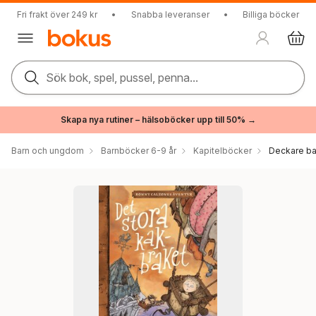
Fri frakt över 249 kr
•
Snabba leveranser
•
Billiga böcker
Sök bok, spel, pussel, penna...
Skapa nya rutiner – hälsoböcker upp till 50% →
Barn och ungdom
Barnböcker 6-9 år
Kapitelböcker
Deckare ba