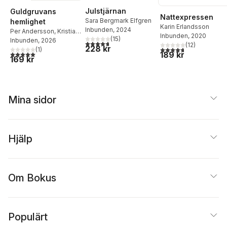
Julstjärnan
Guldgruvans
Nattexpressen
Sara Bergmark Elfgren
hemlighet
Karin Erlandsson
Inbunden
, 2024
Per Andersson
,
Kristian
Inbunden
, 2020
(
15
)
Wedel
Inbunden
, 2026
4,7
utav 5 stjärnor. Totalt antal röster:
(
12
)
228 kr
4,7
utav 5 stjärnor. Tota
(
1
)
189 kr
5,0
utav 5 stjärnor. Totalt antal röster:
169 kr
Mina sidor
Hjälp
Om Bokus
Populärt