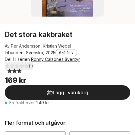
Det stora kakbraket
Av
Per Andersson
,
Kristian Wedel
Inbunden, Svenska, 2025
6-9 år
Del 1 i serien
Ronny Calzones äventyr
(
1
)
3,0
utav 5 stjärnor. Totalt antal röster:
169 kr
Lägg i varukorg
.
Fri frakt över 249 kr.
Fler format och utgåvor