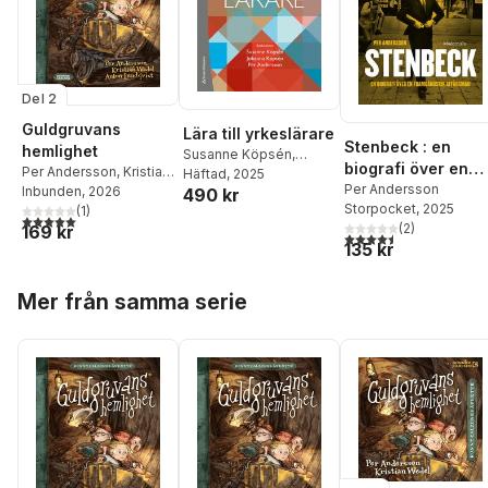
Del 2
Guldgruvans
Lära till yrkeslärare
Stenbeck : en
hemlighet
Susanne Köpsén
,
biografi över en
Per Andersson
,
Kristian
Johanna Köpsén
Häftad
, 2025
,
Per
framgångsrik
Per Andersson
Wedel
Inbunden
, 2026
490 kr
Andersson
,
Stig-Börje
Storpocket
, 2025
affärsman
(
1
)
Asplund
,
Jan Axelsson
,
5,0
utav 5 stjärnor. Totalt antal röster:
(
2
)
169 kr
Jenny Edvardsson
,
4,5
utav 5 stjärnor. Tota
135 kr
Susanne Gustavsson
,
Kristina Hellberg
,
Ronny
Hoppa över listan
Högberg
,
Nina Kilbrink
,
Mer från samma serie
Martin Lundberg
,
Karolina Muhrman
,
Åsa
Mårtensson
,
Sofia
Nyström
,
Andrzej
Szklarski