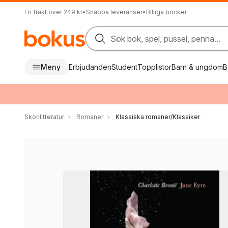
Fri frakt över 249 kr
•
Snabba leveranser
•
Billiga böcker
Sök bok, spel, pussel, penna...
Meny
Erbjudanden
Student
Topplistor
Barn & ungdom
B
Skönlitteratur
Romaner
Klassiska romaner/Klassiker