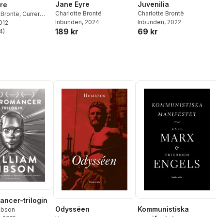
Jane Eyre
Juvenilia
re
Charlotte Brontë
Charlotte Brontë
 Brontë
,
Currer
Inbunden
, 2024
Inbunden
, 2022
2012
189 kr
69 kr
4
)
stjärnor. Totalt antal röster:
ncer-trilogin
Odysséen
Kommunistiska
ibson