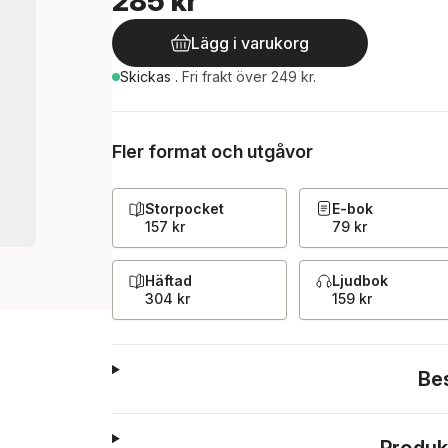
285 kr
Lägg i varukorg
Skickas
.
Fri frakt över 249 kr.
Fler format och utgåvor
Storpocket
E-bok
157 kr
79 kr
Häftad
Ljudbok
304 kr
159 kr
Be