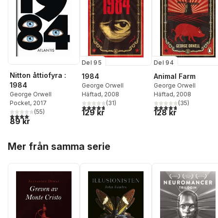
Del 95
Del 94
Nitton åttiofyra :
1984
Animal Farm
1984
George Orwell
George Orwell
George Orwell
Häftad
, 2008
Häftad
, 2008
Pocket
, 2017
(
31
)
(
35
)
4,7
utav 5 stjärnor. Totalt antal röster:
4,7
utav 5 stjärnor. Tota
129 kr
128 kr
(
55
)
4,1
utav 5 stjärnor. Totalt antal röster:
89 kr
Hoppa över listan
Mer från samma serie