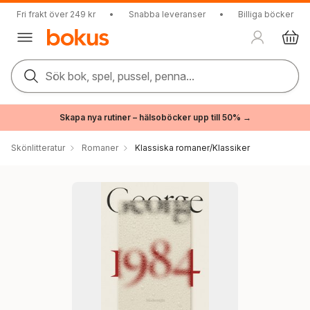
Fri frakt över 249 kr
•
Snabba leveranser
•
Billiga böcker
Sök bok, spel, pussel, penna...
Skapa nya rutiner – hälsoböcker upp till 50% →
Skönlitteratur
Romaner
Klassiska romaner/Klassiker