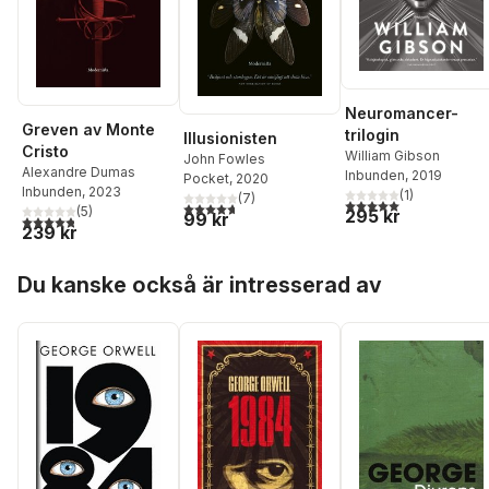
Neuromancer-
Greven av Monte
trilogin
Illusionisten
Cristo
William Gibson
John Fowles
Alexandre Dumas
Inbunden
, 2019
Pocket
, 2020
Inbunden
, 2023
(
1
)
(
7
)
5,0
utav 5 stjärnor. Tota
4,7
utav 5 stjärnor. Totalt antal röster:
(
5
)
295 kr
99 kr
4,8
utav 5 stjärnor. Totalt antal röster:
239 kr
Hoppa över listan
Du kanske också är intresserad av