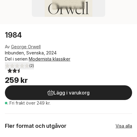
1984
Av
George Orwell
Inbunden, Svenska, 2024
Del i serien
Modernista klassiker
(
2
)
2,5
utav 5 stjärnor. Totalt antal röster:
259 kr
Lägg i varukorg
.
Fri frakt över 249 kr.
Fler format och utgåvor
Visa alla