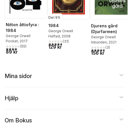
Del 95
Nitton åttiofyra :
1984
Djurens gård
1984
George Orwell
(Djurfarmen)
George Orwell
Häftad
, 2008
George Orwell
Pocket
, 2017
(
31
)
Inbunden
, 2021
4,7
utav 5 stjärnor. Totalt antal röster:
129 kr
(
55
)
(
3
)
4,1
utav 5 stjärnor. Totalt antal röster:
4,7
utav 5 stjärnor. Tota
89 kr
156 kr
Mina sidor
Hjälp
Om Bokus