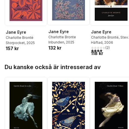
Jane Eyre
Jane Eyre
Jane Eyre
Charlotte Bronte
Charlotte Brontë
,
Stev
Charlotte Brontë
Inbunden
, 2025
Davies
Häftad
, 2006
Storpocket
, 2025
132 kr
157 kr
(
2
)
4,0
utav 5 stjärnor. Tota
118 kr
Hoppa över listan
Du kanske också är intresserad av