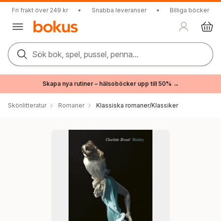
Fri frakt över 249 kr
•
Snabba leveranser
•
Billiga böcker
Sök bok, spel, pussel, penna...
Skapa nya rutiner – hälsoböcker upp till 50% →
Skönlitteratur
Romaner
Klassiska romaner/Klassiker