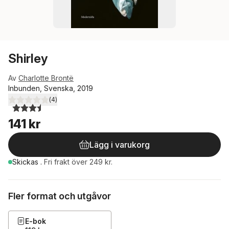
Shirley
Av
Charlotte Brontë
Inbunden, Svenska, 2019
(
4
)
3,5
utav 5 stjärnor. Totalt antal röster:
141 kr
Lägg i varukorg
Skickas
.
Fri frakt över 249 kr.
Fler format och utgåvor
E-bok