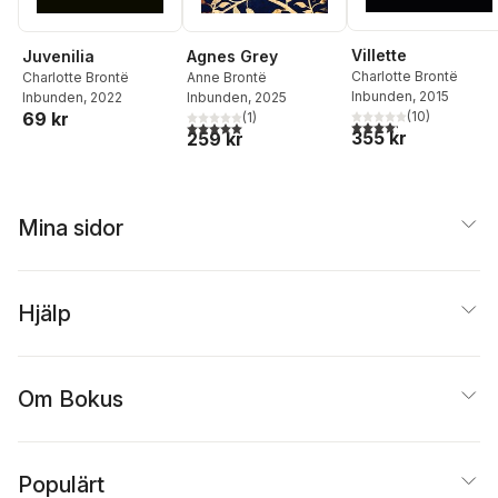
Villette
Juvenilia
Agnes Grey
Charlotte Brontë
Charlotte Brontë
Anne Brontë
Inbunden
, 2015
Inbunden
, 2022
Inbunden
, 2025
(
10
)
69 kr
(
1
)
4,2
utav 5 stjärnor. Tota
5,0
utav 5 stjärnor. Totalt antal röster:
355 kr
259 kr
Mina sidor
Hjälp
Om Bokus
Populärt