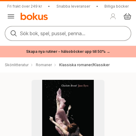
Fri frakt över 249 kr
•
Snabba leveranser
•
Billiga böcker
Sök bok, spel, pussel, penna...
Skapa nya rutiner – hälsoböcker upp till 50% →
Skönlitteratur
Romaner
Klassiska romaner/Klassiker