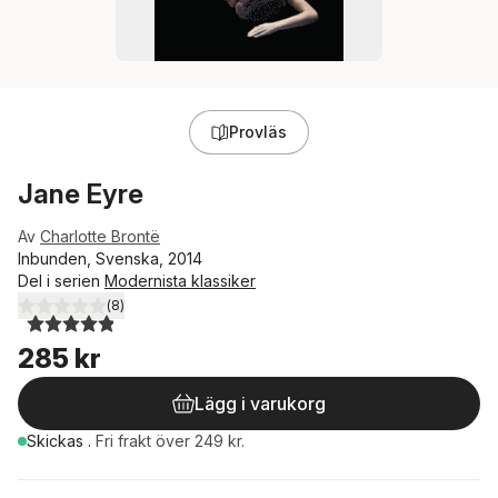
Provläs
Jane Eyre
Av
Charlotte Brontë
Inbunden, Svenska, 2014
Del i serien
Modernista klassiker
(
8
)
4,9
utav 5 stjärnor. Totalt antal röster:
285 kr
Lägg i varukorg
Skickas
.
Fri frakt över 249 kr.