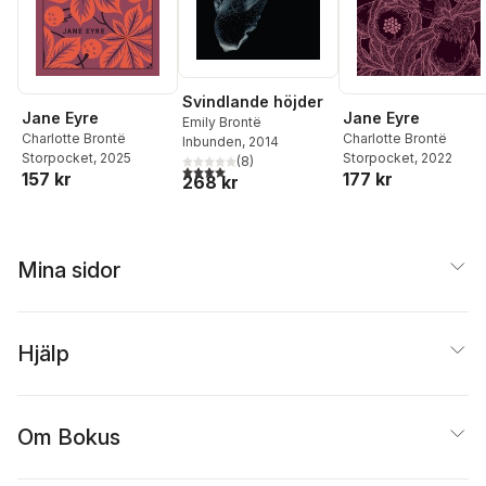
Svindlande höjder
Jane Eyre
Jane Eyre
Emily Brontë
Charlotte Brontë
Charlotte Brontë
Inbunden
, 2014
Storpocket
, 2025
Storpocket
, 2022
(
8
)
4,0
utav 5 stjärnor. Totalt antal röster:
157 kr
177 kr
268 kr
Mina sidor
Hjälp
Om Bokus