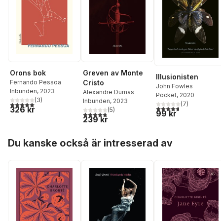
Orons bok
Greven av Monte
Illusionisten
Fernando Pessoa
Cristo
John Fowles
Inbunden
, 2023
Alexandre Dumas
Pocket
, 2020
(
3
)
Inbunden
, 2023
5,0
utav 5 stjärnor. Totalt antal röster:
(
7
)
4,7
utav 5 stjärnor. Tota
326 kr
(
5
)
99 kr
4,8
utav 5 stjärnor. Totalt antal röster:
239 kr
Hoppa över listan
Du kanske också är intresserad av