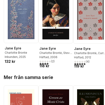
Jane Eyre
Jane Eyre
Jane Eyre
Charlotte Bronte
Charlotte Brontë
,
Stevie
Charlotte Brontë
,
Curre
Inbunden
, 2025
Davies
Häftad
, 2006
Bell
Häftad
, 2012
132 kr
(
2
)
(
4
)
4,0
utav 5 stjärnor. Totalt antal röster:
4,8
utav 5 stjärnor. Tota
118 kr
119 kr
Hoppa över listan
Mer från samma serie