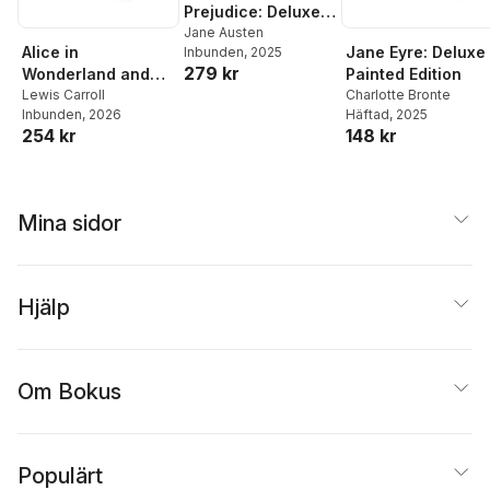
Prejudice: Deluxe
Painted Edition
Jane Austen
Alice in
Jane Eyre: Deluxe
Inbunden
, 2025
279 kr
Wonderland and
Painted Edition
Other Classic
Lewis Carroll
Charlotte Bronte
Inbunden
, 2026
Häftad
, 2025
Adventures: Deluxe
254 kr
148 kr
Painted Edition
Mina sidor
Hjälp
Om Bokus
Populärt