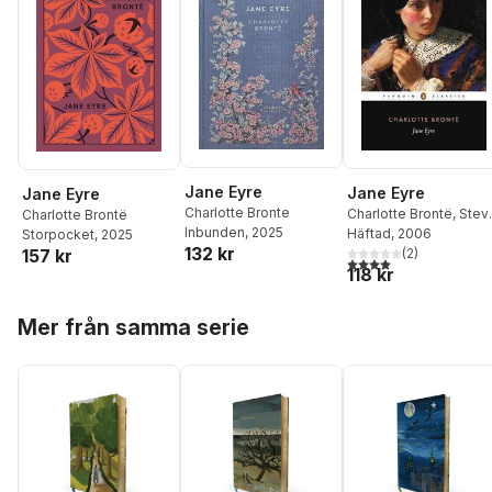
Jane Eyre
Jane Eyre
Jane Eyre
Charlotte Bronte
Charlotte Brontë
,
Stev
Charlotte Brontë
Inbunden
, 2025
Davies
Häftad
, 2006
Storpocket
, 2025
132 kr
157 kr
(
2
)
4,0
utav 5 stjärnor. Tota
118 kr
Hoppa över listan
Mer från samma serie