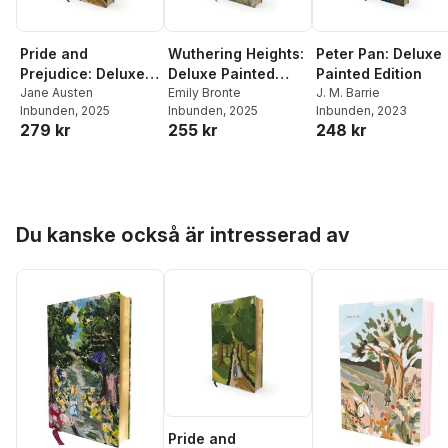
Pride and
Wuthering Heights:
Peter Pan: Deluxe
Prejudice: Deluxe
Deluxe Painted
Painted Edition
Painted Edition
Jane Austen
Edition
Emily Bronte
J. M. Barrie
Inbunden
, 2025
Inbunden
, 2025
Inbunden
, 2023
279 kr
255 kr
248 kr
Hoppa över listan
Du kanske också är intresserad av
Pride and