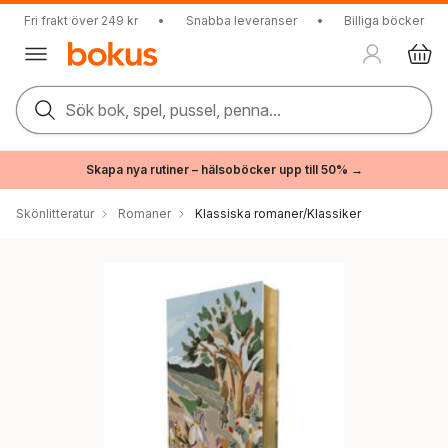
Fri frakt över 249 kr
•
Snabba leveranser
•
Billiga böcker
Sök bok, spel, pussel, penna...
Skapa nya rutiner – hälsoböcker upp till 50% →
Skönlitteratur
Romaner
Klassiska romaner/Klassiker