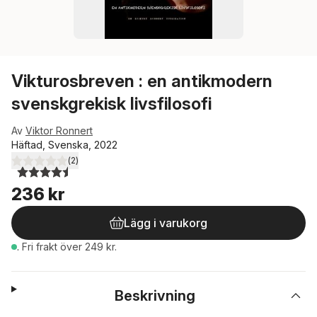
Vikturosbreven : en antikmodern
svenskgrekisk livsfilosofi
Av
Viktor Ronnert
Häftad, Svenska, 2022
(
2
)
4,5
utav 5 stjärnor. Totalt antal röster:
236 kr
Lägg i varukorg
.
Fri frakt över 249 kr.
Beskrivning