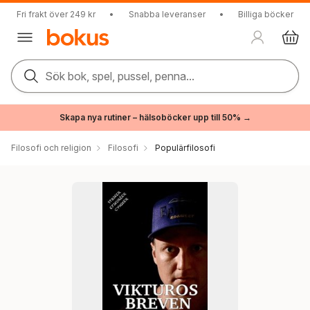
Fri frakt över 249 kr
•
Snabba leveranser
•
Billiga böcker
Sök bok, spel, pussel, penna...
Skapa nya rutiner – hälsoböcker upp till 50% →
Filosofi och religion
Filosofi
Populärfilosofi