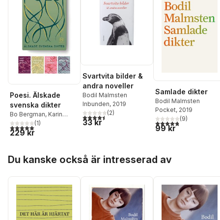
Svartvita bilder &
andra noveller
Samlade dikter
Poesi. Älskade
Bodil Malmsten
Bodil Malmsten
Inbunden
, 2019
svenska dikter
Pocket
, 2019
(
2
)
Bo Bergman
,
Karin
4,5
utav 5 stjärnor. Totalt antal röster:
(
9
)
33 kr
4,8
utav 5 stjärnor. Tota
Boye
,
Pär Lagerkvist
(
1
)
,
5,0
utav 5 stjärnor. Totalt antal röster:
99 kr
229 kr
m.fl.
,
Bodil Malmsten
,
Edith Södergran
,
Tomas Tranströmer
Hoppa över listan
Du kanske också är intresserad av