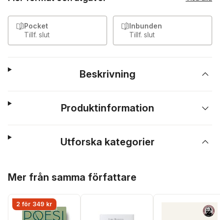
Pocket
Inbunden
Tillf. slut
Tillf. slut
Beskrivning
Produktinformation
Utforska kategorier
Hoppa över listan
Mer från samma författare
2 för 349 kr