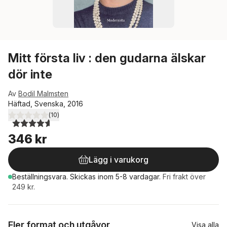
Mitt första liv : den gudarna älskar
dör inte
Av
Bodil Malmsten
Häftad, Svenska, 2016
(
10
)
4,6
utav 5 stjärnor. Totalt antal röster:
346 kr
Lägg i varukorg
Beställningsvara.
Skickas
inom 5-8 vardagar
.
Fri frakt över
249 kr.
Fler format och utgåvor
Visa alla