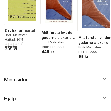
Det här är hjärtat
Mitt första liv : den
Bodil Malmsten
Mitt första liv : de
gudarna älskar dör
Häftad
, 2015
gudarna älskar dö
inte
Bodil Malmsten
(
97
)
4,7
utav 5 stjärnor. Totalt antal röster:
Inbunden
, 2004
inte
Bodil Malmsten
239 kr
449 kr
Pocket
, 2007
99 kr
Mina sidor
Hjälp