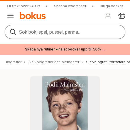
Fri frakt över 249 kr
•
Snabba leveranser
•
Billiga böcker
Sök bok, spel, pussel, penna...
Skapa nya rutiner – hälsoböcker upp till 50% →
Biografier
Självbiografier och Memoarer
Självbiografi: författare o