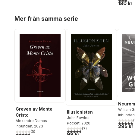
180 kr
Hoppa över listan
Mer från samma serie
Neuroma
Greven av Monte
William G
Illusionisten
Cristo
Inbunden
John Fowles
(
Alexandre Dumas
5,0
utav 5 
Pocket
, 2020
295 kr
Inbunden
, 2023
(
7
)
4,7
utav 5 stjärnor. Totalt antal röster:
(
5
)
99 kr
4,8
utav 5 stjärnor. Totalt antal röster: