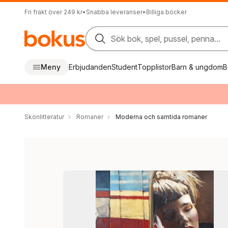
Fri frakt över 249 kr
•
Snabba leveranser
•
Billiga böcker
Sök bok, spel, pussel, penna...
Meny
Erbjudanden
Student
Topplistor
Barn & ungdom
B
Skönlitteratur
Romaner
Moderna och samtida romaner