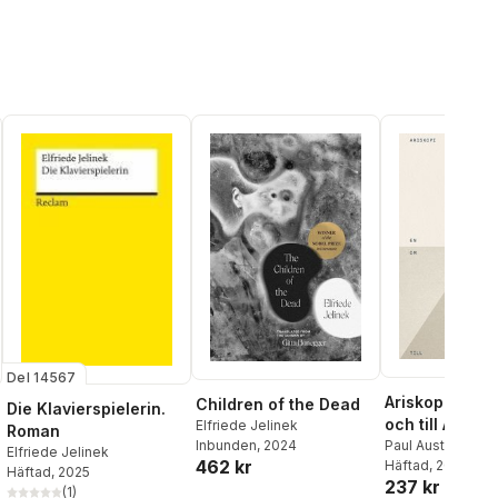
Del 14567
Ariskopi : en 
Children of the Dead
Die Klavierspielerin.
och till Aris F
Elfriede Jelinek
Roman
Paul Auster
,
Anna
Inbunden
, 2024
Elfriede Jelinek
462 kr
Bengtsson
Häftad
, 2021
,
Magn
Häftad
, 2025
237 kr
Mats Bigert
,
Lars
(
1
)