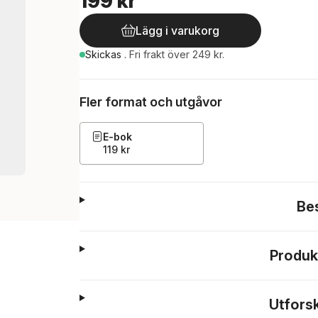
199 kr
Lägg i varukorg
Skickas
.
Fri frakt över 249 kr.
Fler format och utgåvor
E-bok
119 kr
Be
Produk
Utfors