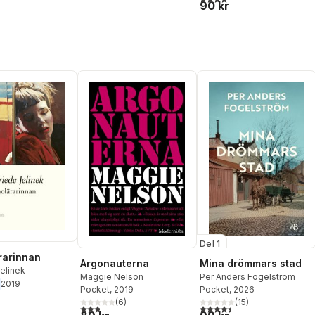
90 kr
Del 1
rarinnan
Argonauterna
Mina drömmars stad
Jelinek
Maggie Nelson
Per Anders Fogelström
2019
Pocket
, 2019
Pocket
, 2026
(
6
)
(
15
)
2,8
utav 5 stjärnor. Totalt antal röster:
4,4
utav 5 stjärnor. Totalt ant