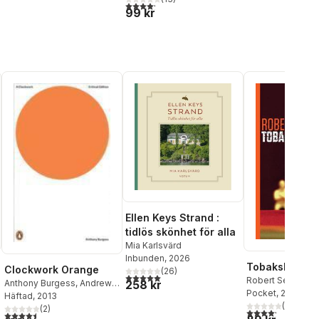
4,2
utav 5 stjärnor. Totalt antal röster:
99 kr
Ellen Keys Strand :
tidlös skönhet för alla
Mia Karlsvärd
Inbunden
, 2026
Tobakshandla
Clockwork Orange
(
26
)
5,0
utav 5 stjärnor. Totalt antal röster:
Robert Seethaler
Anthony Burgess
,
Andrew
258 kr
Pocket
, 2016
Biswell
Häftad
, 2013
(
17
)
(
2
)
al röster:
4,2
utav 5 stjärnor.
4,5
utav 5 stjärnor. Totalt antal röster: