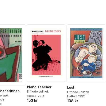
Piano Teacher
Lust
bhaberinnen
Elfriede Jelinek
Elfriede Jelinek
Jelinek
Häftad
, 2016
Häftad
, 1992
1995
153 kr
138 kr
1
)
stjärnor. Totalt antal röster: