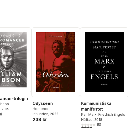
ncer-trilogin
Odysséen
Kommunistiska
ibson
Homeros
manifestet
, 2019
Inbunden
, 2022
1
)
Karl Marx
,
Friedrich Engels
stjärnor. Totalt antal röster:
239 kr
Häftad
, 2018
(
15
)
3,9
utav 5 stjärnor. Totalt ant