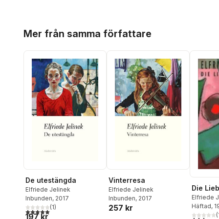
Hoppa över listan
Mer från samma författare
De utestängda
Vinterresa
Die Lie
Elfriede Jelinek
Elfriede Jelinek
Elfriede 
Inbunden
, 2017
Inbunden
, 2017
Häftad
, 
257 kr
(
1
)
5,0
utav 5 stjärnor. Totalt antal röster:
(
197 kr
3,0
utav 5 