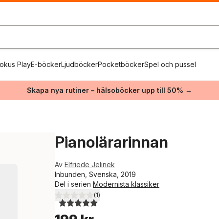
okus Play
E-böcker
Ljudböcker
Pocketböcker
Spel och pussel
Skapa nya rutiner – hälsoböcker upp till 50% →
Pianolärarinnan
Av
Elfriede Jelinek
Inbunden, Svenska, 2019
Del i serien
Modernista klassiker
(
1
)
5,0
utav 5 stjärnor. Totalt antal röster: