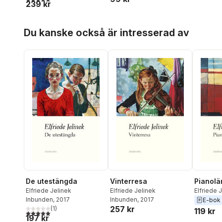
239 kr
Hoppa över listan
Du kanske också är intresserad av
De utestängda
Vinterresa
Pianolä
Elfriede Jelinek
Elfriede Jelinek
Elfriede 
Inbunden
, 2017
Inbunden
, 2017
E-bok
257 kr
(
1
)
119 kr
5,0
utav 5 stjärnor. Totalt antal röster:
197 kr