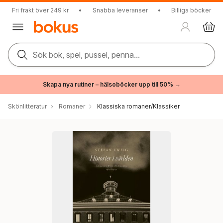
Fri frakt över 249 kr
•
Snabba leveranser
•
Billiga böcker
Sök bok, spel, pussel, penna...
Skapa nya rutiner – hälsoböcker upp till 50% →
Skönlitteratur
Romaner
Klassiska romaner/Klassiker