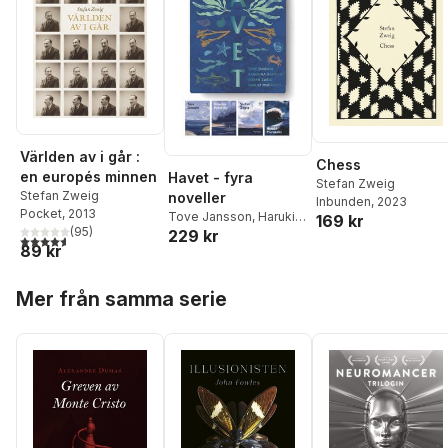
Världen av i går :
Chess
en europés minnen
Havet - fyra
Stefan Zweig
Stefan Zweig
noveller
Inbunden
, 2023
Pocket
, 2013
Tove Jansson
,
Haruki
169 kr
(
95
)
229 kr
Murakami
,
Karolina
4,6
utav 5 stjärnor. Totalt antal röster:
89 kr
Ramqvist
,
Stefan Zweig
Hoppa över listan
Mer från samma serie