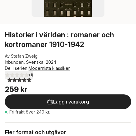
Historier i världen : romaner och
kortromaner 1910-1942
Av
Stefan Zweig
Inbunden, Svenska, 2024
Del i serien
Modernista klassiker
(
1
)
5,0
utav 5 stjärnor. Totalt antal röster:
259 kr
Lägg i varukorg
.
Fri frakt över 249 kr.
Fler format och utgåvor