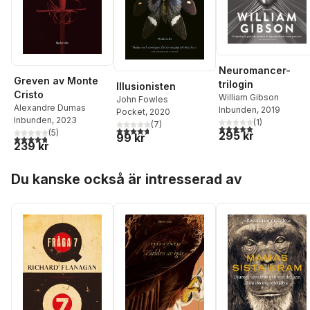
Neuromancer-
Greven av Monte
trilogin
Illusionisten
Cristo
William Gibson
John Fowles
Alexandre Dumas
Inbunden
, 2019
Pocket
, 2020
Inbunden
, 2023
(
1
)
(
7
)
5,0
utav 5 stjärnor. Tota
4,7
utav 5 stjärnor. Totalt antal röster:
(
5
)
295 kr
99 kr
4,8
utav 5 stjärnor. Totalt antal röster:
239 kr
Hoppa över listan
Du kanske också är intresserad av