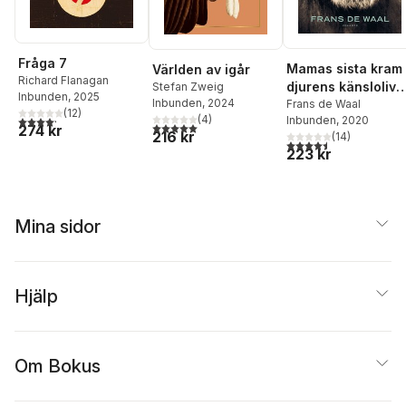
Fråga 7
Mamas sista kram 
Världen av igår
Richard Flanagan
djurens känsloliv
Stefan Zweig
Inbunden
, 2025
Inbunden
, 2024
och vad det kan
Frans de Waal
(
12
)
(
4
)
4,2
utav 5 stjärnor. Totalt antal röster:
Inbunden
, 2020
lära oss om oss
5,0
utav 5 stjärnor. Totalt antal röster:
274 kr
216 kr
(
14
)
själva
4,5
utav 5 stjärnor. Tota
223 kr
Mina sidor
Hjälp
Om Bokus