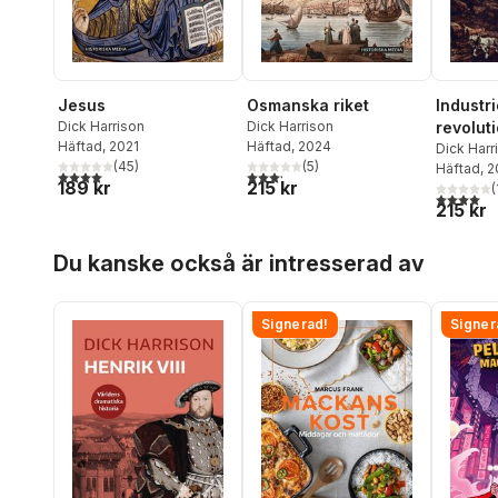
Jesus
Osmanska riket
Industri
Dick Harrison
Dick Harrison
revolut
Häftad
, 2021
Häftad
, 2024
Dick Harr
(
45
)
(
5
)
Häftad
, 
4,0
utav 5 stjärnor. Totalt antal röster:
3,2
utav 5 stjärnor. Totalt antal röster:
189 kr
215 kr
(
4,0
utav 5 
215 kr
Hoppa över listan
Du kanske också är intresserad av
Signerad!
Signer