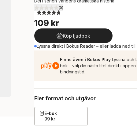
Del i serien
Världens dramatiska historia
(
5
)
4,8
utav 5 stjärnor. Totalt antal röster:
109 kr
Köp ljudbok
Lyssna direkt i Bokus Reader – eller ladda ned till
Finns även i Bokus Play
Lyssna och l
bok - välj din nästa titel direkt i appe
bindningstid.
Fler format och utgåvor
E-bok
99 kr