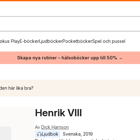
okus Play
E-böcker
Ljudböcker
Pocketböcker
Spel och pussel
Skapa nya rutiner – hälsoböcker upp till 50% →
den här lika bra?
Henrik VIII
Av
Dick Harrison
Ljudbok
Svenska
, 
2019