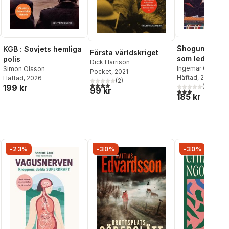
Shogun : gene
KGB : Sovjets hemliga
Första världskriget
som ledde Ja
polis
Dick Harrison
Ingemar Ottosso
Simon Olsson
Pocket
, 2021
Häftad
, 2025
Häftad
, 2026
(
2
)
4,0
utav 5 stjärnor. Totalt antal röster:
(
1
)
199 kr
99 kr
3,0
utav 5 stjärnor
185 kr
-23%
-30%
-30%