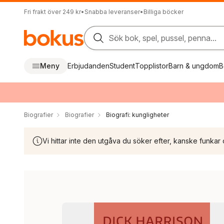
Fri frakt över 249 kr
•
Snabba leveranser
•
Billiga böcker
Sök bok, spel, pussel, penna...
Meny
Erbjudanden
Student
Topplistor
Barn & ungdom
B
Biografier
Biografier
Biografi: kungligheter
Vi hittar inte den utgåva du söker efter, kanske funkar 