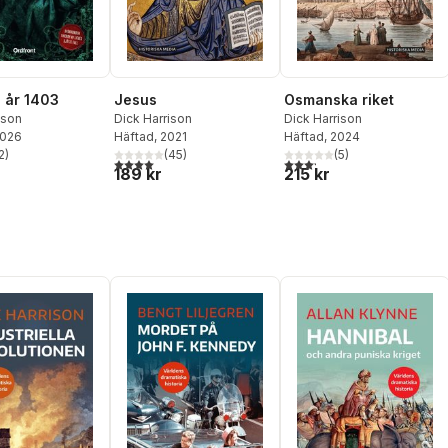
 år 1403
Jesus
Osmanska riket
ison
Dick Harrison
Dick Harrison
2026
Häftad
, 2021
Häftad
, 2024
2
)
(
45
)
(
5
)
stjärnor. Totalt antal röster:
4,0
utav 5 stjärnor. Totalt antal röster:
3,2
utav 5 stjärnor. Totalt ant
189 kr
215 kr