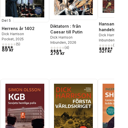
Del 5
Hansan : ett
Diktatorn : från
Herrens år 1402
handelsimper
Caesar till Putin
Dick Harrison
uppgång och f
Dick Harrison
Dick Harrison
Pocket
, 2025
Inbunden
, 2024
Inbunden
, 2026
(
5
)
(
15
)
al röster:
4,0
utav 5 stjärnor. Totalt antal röster:
(
4
)
4,7
utav 5 stjärnor
89 kr
4,0
utav 5 stjärnor. Totalt antal röster:
321 kr
279 kr