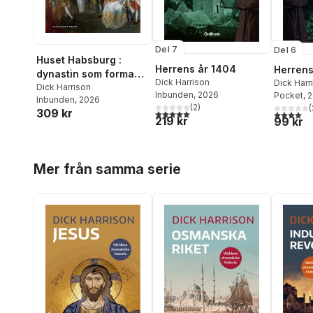
Del 7
Del 6
Huset Habsburg :
Herrens år 1404
Herrens
dynastin som formade
Dick Harrison
Dick Harr
Europa
Dick Harrison
Inbunden
, 2026
Pocket
, 
Inbunden
, 2026
(
2
)
(
309 kr
5,0
utav 5 stjärnor. Totalt antal röster:
4,0
utav 5 
219 kr
99 kr
Hoppa över listan
Mer från samma serie