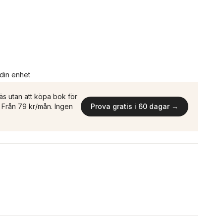
 din enhet
äs utan att köpa bok för
n. Från 79 kr/mån. Ingen
Prova gratis i 60 dagar →