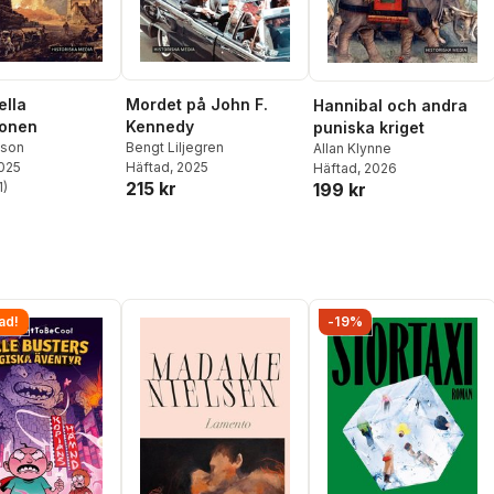
ella
Mordet på John F.
Hannibal och andra
ionen
Kennedy
puniska kriget
ison
Bengt Liljegren
Allan Klynne
2025
Häftad
, 2025
Häftad
, 2026
215 kr
1
)
199 kr
stjärnor. Totalt antal röster:
ad!
-19%