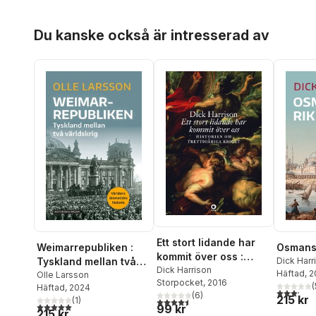
Hoppa över listan
Du kanske också är intresserad av
Ett stort lidande har
Weimarrepubliken :
Osmansk
kommit över oss :
Tyskland mellan två
Dick Harr
historien om
Dick Harrison
Häftad
, 
världskrig
Olle Larsson
Storpocket
, 2016
trettioåriga kriget
(
Häftad
, 2024
3,2
utav 5 
(
6
)
215 kr
(
1
)
4,5
utav 5 stjärnor. Totalt antal röster:
5,0
utav 5 stjärnor. Totalt antal röster:
99 kr
215 kr