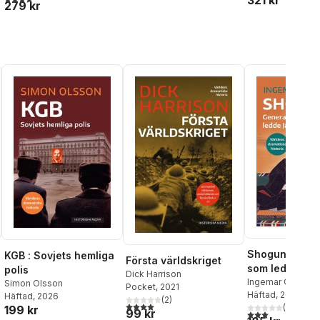
321 kr
279 kr
Shogun : gene
KGB : Sovjets hemliga
Första världskriget
som ledde Ja
polis
Dick Harrison
Ingemar Ottosso
Simon Olsson
Pocket
, 2021
Häftad
, 2025
Häftad
, 2026
(
2
)
al röster:
4,0
utav 5 stjärnor. Totalt antal röster:
(
1
)
199 kr
99 kr
3,0
utav 5 stjärnor