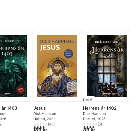
Del 5
 år 1403
Jesus
Herrens år 1402
ison
Dick Harrison
Dick Harrison
2026
Häftad
, 2021
Pocket
, 2025
2
)
(
45
)
(
5
)
stjärnor. Totalt antal röster:
4,0
utav 5 stjärnor. Totalt antal röster:
4,0
utav 5 stjärnor. Totalt ant
189 kr
89 kr