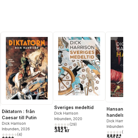
Sveriges medeltid
Hansan : ett
Diktatorn : från
Dick Harrison
handelsimper
Caesar till Putin
Inbunden
, 2020
uppgång och f
Dick Harrison
Dick Harrison
(
29
)
Inbunden
, 2024
4,3
utav 5 stjärnor. Totalt antal röster:
Inbunden
, 2026
342 kr
(
15
)
al röster:
(
4
)
4,7
utav 5 stjärnor
4,0
utav 5 stjärnor. Totalt antal röster: