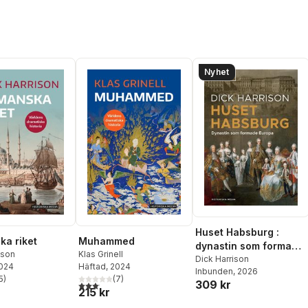
Nyhet
Huset Habsburg :
a riket
Muhammed
dynastin som formade
ison
Klas Grinell
Europa
Dick Harrison
2024
Häftad
, 2024
Inbunden
, 2026
5
)
(
7
)
309 kr
stjärnor. Totalt antal röster:
3,1
utav 5 stjärnor. Totalt antal röster:
215 kr