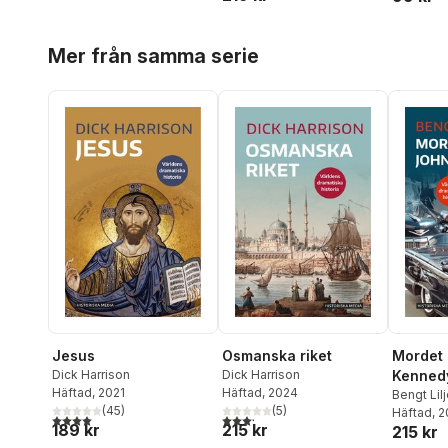
Hoppa över listan
Mer från samma serie
Jesus
Osmanska riket
Mordet 
Dick Harrison
Dick Harrison
Kenned
Häftad
, 2021
Häftad
, 2024
Bengt Lil
(
45
)
(
5
)
Häftad
, 
4,0
utav 5 stjärnor. Totalt antal röster:
3,2
utav 5 stjärnor. Totalt antal röster:
189 kr
215 kr
215 kr