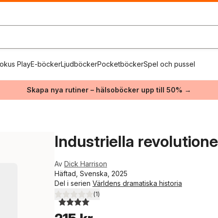
okus Play
E-böcker
Ljudböcker
Pocketböcker
Spel och pussel
Skapa nya rutiner – hälsoböcker upp till 50% →
Industriella revolution
Av
Dick Harrison
Häftad, Svenska, 2025
Del i serien
Världens dramatiska historia
(
1
)
4,0
utav 5 stjärnor. Totalt antal röster: