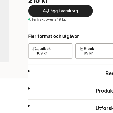
215 kr
Lägg i varukorg
.
Fri frakt över 249 kr.
Fler format och utgåvor
Ljudbok
E-bok
109 kr
99 kr
Be
Produk
Utfors