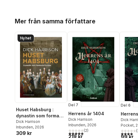
Hoppa över listan
Mer från samma författare
Nyhet
Del 7
Del 6
Huset Habsburg :
Herrens år 1404
Herrens
dynastin som formade
Dick Harrison
Dick Harr
Europa
Dick Harrison
Inbunden
, 2026
Pocket
, 
Inbunden
, 2026
(
2
)
(
309 kr
5,0
utav 5 stjärnor. Totalt antal röster:
4,0
utav 5 
219 kr
99 kr