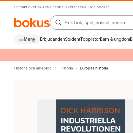
Fri frakt över 249 kr
•
Snabba leveranser
•
Billiga böcker
Sök bok, spel, pussel, penna...
Meny
Erbjudanden
Student
Topplistor
Barn & ungdom
B
Historia och arkeologi
Historia
Europas historia