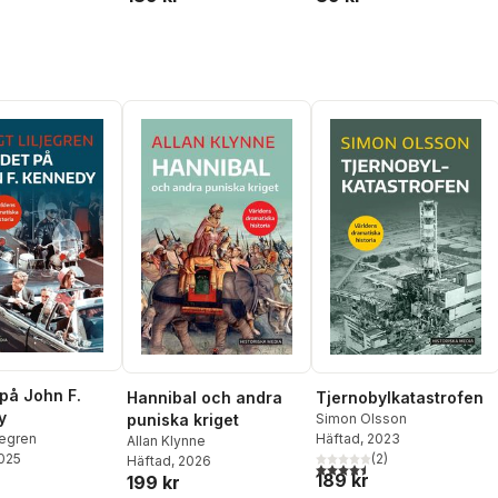
på John F.
Hannibal och andra
Tjernobylkatastrofen
y
puniska kriget
Simon Olsson
jegren
Häftad
, 2023
Allan Klynne
2025
(
2
)
Häftad
, 2026
4,5
utav 5 stjärnor. Totalt ant
189 kr
199 kr