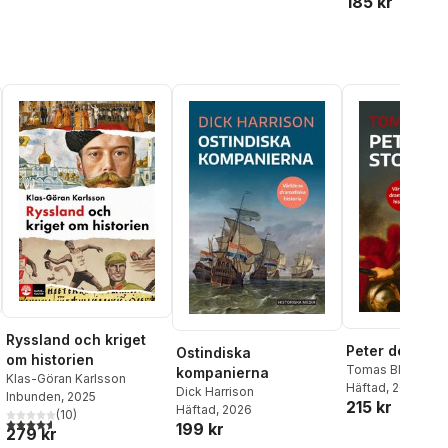
185 kr
Ryssland och kriget
Peter den sto
Ostindiska
om historien
Tomas Blom
kompanierna
Klas-Göran Karlsson
Häftad
, 2024
Dick Harrison
Inbunden
, 2025
215 kr
Häftad
, 2026
(
10
)
4,6
utav 5 stjärnor. Totalt antal röster:
199 kr
279 kr