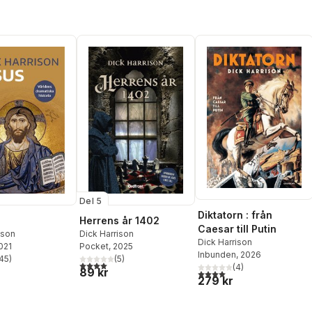
Del 5
Diktatorn : från
Herrens år 1402
Caesar till Putin
ison
Dick Harrison
Dick Harrison
2021
Pocket
, 2025
Inbunden
, 2026
45
)
(
5
)
stjärnor. Totalt antal röster:
4,0
utav 5 stjärnor. Totalt antal röster:
(
4
)
89 kr
4,0
utav 5 stjärnor. Totalt ant
279 kr