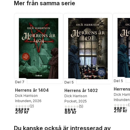
Mer från samma serie
Del 5
Del 7
Del 5
Herrens
Herrens år 1404
Herrens år 1402
Dick Harr
Dick Harrison
Dick Harrison
Inbunden
Inbunden
, 2026
Pocket
, 2025
(
(
2
)
(
5
)
4,3
utav 5 
5,0
utav 5 stjärnor. Totalt antal röster:
4,0
utav 5 stjärnor. Totalt antal röster:
219 kr
219 kr
89 kr
Hoppa över listan
Du kanske också är intresserad av