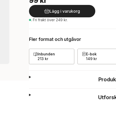
99 kr
Lägg i varukorg
.
Fri frakt över 249 kr.
Fler format och utgåvor
Inbunden
E-bok
213 kr
149 kr
Produk
Utfors