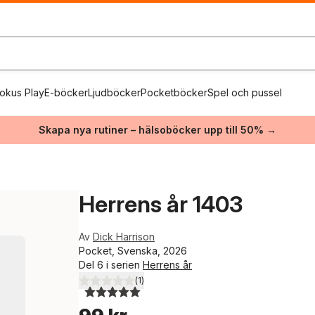
okus Play
E-böcker
Ljudböcker
Pocketböcker
Spel och pussel
Skapa nya rutiner – hälsoböcker upp till 50% →
Herrens år 1403
Av
Dick Harrison
Pocket, Svenska, 2026
Del 6 i serien
Herrens år
(
1
)
5,0
utav 5 stjärnor. Totalt antal röster: