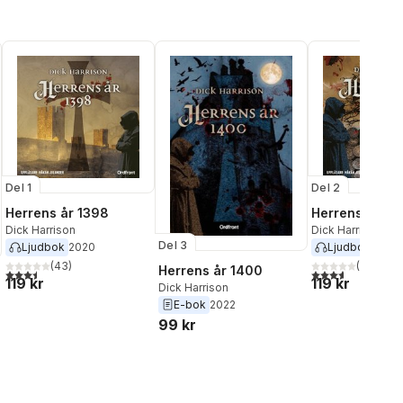
Del 1
Del 2
Herrens år 1398
Herrens år 13
Dick Harrison
Dick Harrison
Del 3
Ljudbok
2020
Ljudbok
2021
(
43
)
(
17
)
Herrens år 1400
3,5
utav 5 stjärnor. Totalt antal röster:
3,6
utav 5 stjärnor
119 kr
119 kr
Dick Harrison
E-bok
2022
99 kr
al röster: