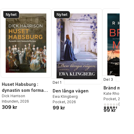
Nyhet
Nyhet
Del 3
Del 1
Huset Habsburg :
al röster:
Bränd mark
dynastin som formade
Den långa vägen
Kate Rhodes
Europa
Dick Harrison
Ewa Klingberg
Pocket
, 2026
Inbunden
, 2026
Pocket
, 2026
(
2
)
309 kr
4,5
utav 5 stjärnor.
99 kr
99 kr