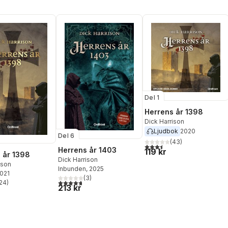
Del 1
Herrens år 1398
Dick Harrison
Ljudbok
2020
Del 6
(
43
)
3,5
utav 5 stjärnor. Totalt ant
Herrens år 1403
119 kr
 år 1398
Dick Harrison
ison
Inbunden
, 2025
2021
(
3
)
4,7
utav 5 stjärnor. Totalt antal röster:
24
)
stjärnor. Totalt antal röster:
213 kr