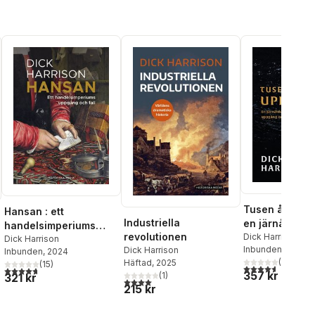
Tusen år i Upp
Hansan : ett
Industriella
en järnålders
handelsimperiums
revolutionen
uppgång och f
Dick Harrison
uppgång och fall
Dick Harrison
Inbunden
, 2022
Dick Harrison
Inbunden
, 2024
(
40
)
Häftad
, 2025
(
15
)
4,6
utav 5 stjärnor
4,7
utav 5 stjärnor. Totalt antal röster:
357 kr
al röster:
(
1
)
321 kr
4,0
utav 5 stjärnor. Totalt antal röster:
215 kr