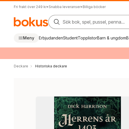
Fri frakt över 249 kr
•
Snabba leveranser
•
Billiga böcker
Sök bok, spel, pussel, penna...
Meny
Erbjudanden
Student
Topplistor
Barn & ungdom
B
Deckare
Historiska deckare