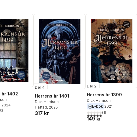
Del 2
Del 4
 år 1402
Herrens år 1399
Herrens år 1401
ison
Dick Harrison
Dick Harrison
, 2024
E-bok
2021
Häftad
, 2025
3
)
317 kr
(
1
)
stjärnor. Totalt antal röster:
5,0
utav 5 stjärnor. Totalt ant
149 kr