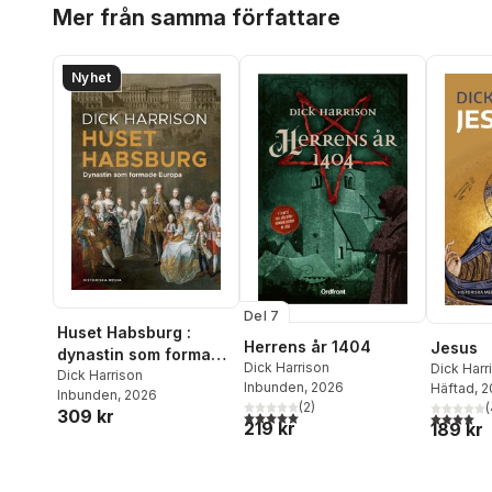
Hoppa över listan
Mer från samma författare
Nyhet
Del 7
Huset Habsburg :
Herrens år 1404
Jesus
dynastin som formade
Dick Harrison
Dick Harr
Europa
Dick Harrison
Inbunden
, 2026
Häftad
, 
Inbunden
, 2026
(
2
)
(
309 kr
5,0
utav 5 stjärnor. Totalt antal röster:
4,0
utav 5 
219 kr
189 kr
Hoppa över listan