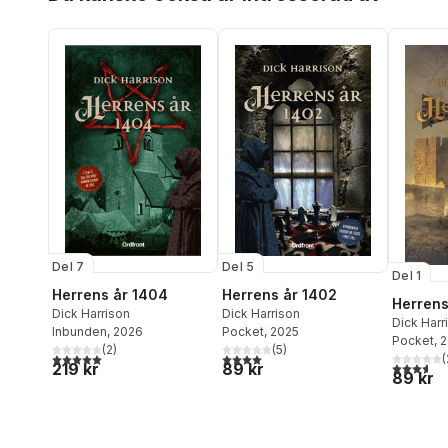
Del 7
Del 5
Del 1
Herrens år 1404
Herrens år 1402
Herrens
Dick Harrison
Dick Harrison
Dick Harr
Inbunden
, 2026
Pocket
, 2025
Pocket
, 
(
2
)
(
5
)
5,0
utav 5 stjärnor. Totalt antal röster:
4,0
utav 5 stjärnor. Totalt antal röster:
(
219 kr
3,6
utav 5 
89 kr
89 kr