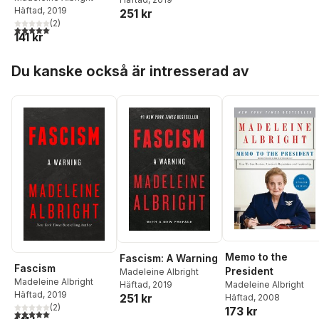
Häftad
, 2019
251 kr
(
2
)
5,0
utav 5 stjärnor. Totalt antal röster:
141 kr
Hoppa över listan
Du kanske också är intresserad av
Memo to the
Fascism: A Warning
Fascism
President
Madeleine Albright
Madeleine Albright
Häftad
, 2019
Madeleine Albright
Häftad
, 2019
251 kr
Häftad
, 2008
(
2
)
173 kr
5,0
utav 5 stjärnor. Totalt antal röster: