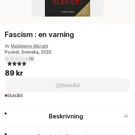
Fascism : en varning
Av
Madeleine Albright
Pocket, Svenska, 2020
(
3
)
4,0
utav 5 stjärnor. Totalt antal röster:
89 kr
Slutsåld
Slutsåld
Beskrivning