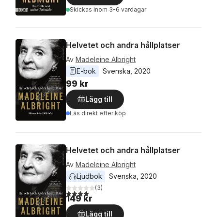
Skickas
inom 3-6 vardagar
Helvetet och andra hållplatser
Av
Madeleine Albright
E-bok
Svenska
, 
2020
99 kr
Lägg till
Läs direkt efter köp
Helvetet och andra hållplatser
Av
Madeleine Albright
Ljudbok
Svenska
, 
2020
(
3
)
4,0
utav 5 stjärnor. Totalt antal röster:
149 kr
Lägg till