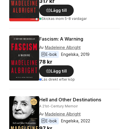
317 kr
Lägg till
Skickas
inom 5-8 vardagar
Fascism: A Warning
Av
Madeleine Albright
E-bok
Engelska
, 
2019
78 kr
Lägg till
Läs direkt efter köp
Hell and Other Destinations
A 21st-Century Memoir
Av
Madeleine Albright
E-bok
Engelska
, 
2022
97 kr