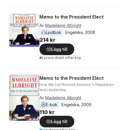
Memo to the President Elect
Av
Madeleine Albright
Ljudbok
Engelska
, 
2008
214 kr
Lägg till
Lyssna direkt efter köp
Memo to the President Elect
How We Can Restore America''s Reputation
and Leadership
Av
Madeleine Albright
E-bok
Engelska
, 
2009
110 kr
Lägg till
Läs direkt efter köp