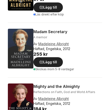
Lägg till
Läs direkt efter köp
Madam Secretary
A memoir
Av
Madeleine Albright
Häftad, Engelska, 2012
255 kr
Lägg till
Skickas
inom 5-8 vardagar
Mighty and the Almighty
Reflections on Faith, God and World Affairs
Av
Madeleine Albright
Häftad, Engelska, 2012
184 kr