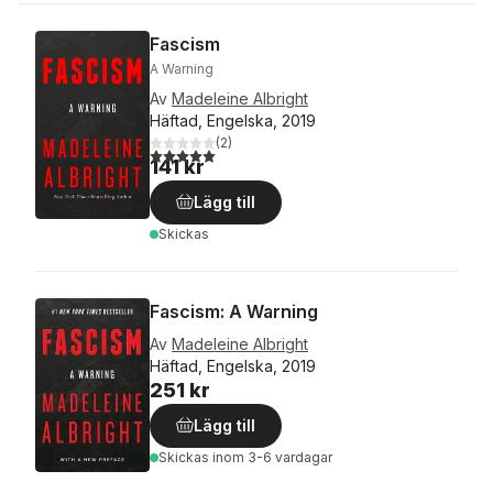
Fascism
A Warning
Av
Madeleine Albright
Häftad, Engelska, 2019
(
2
)
5,0
utav 5 stjärnor. Totalt antal röster:
141 kr
Lägg till
Skickas
Fascism: A Warning
Av
Madeleine Albright
Häftad, Engelska, 2019
251 kr
Lägg till
Skickas
inom 3-6 vardagar