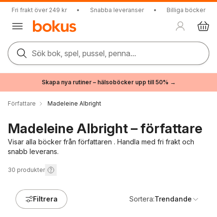
Fri frakt över 249 kr
•
Snabba leveranser
•
Billiga böcker
Sök bok, spel, pussel, penna...
Skapa nya rutiner – hälsoböcker upp till 50% →
Författare
Madeleine Albright
Madeleine Albright – författare
Visar alla böcker från författaren . Handla med fri frakt och
snabb leverans.
30
produkter
Filtrera
Sortera:
Trendande