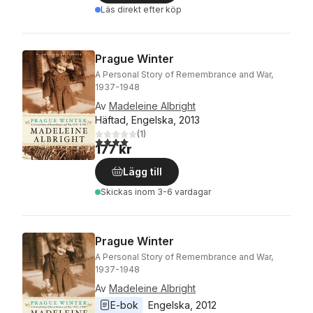
Läs direkt efter köp
Prague Winter
A Personal Story of Remembrance and War,
1937-1948
Av
Madeleine Albright
Häftad, Engelska, 2013
(
1
)
4,0
utav 5 stjärnor. Totalt antal röster:
177 kr
Lägg till
Skickas
inom 3-6 vardagar
Prague Winter
A Personal Story of Remembrance and War,
1937-1948
Av
Madeleine Albright
E-bok
Engelska
, 
2012