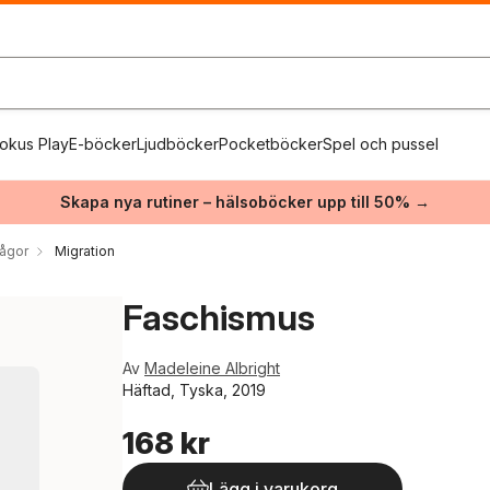
okus Play
E-böcker
Ljudböcker
Pocketböcker
Spel och pussel
Skapa nya rutiner – hälsoböcker upp till 50% →
rågor
Migration
Faschismus
Av
Madeleine Albright
Häftad, Tyska, 2019
168 kr
Lägg i varukorg