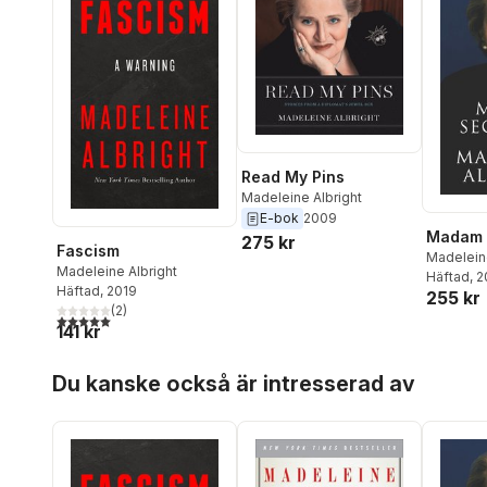
Read My Pins
Madeleine Albright
E-bok
2009
Madam 
275 kr
Fascism
Madeleine
Madeleine Albright
Häftad
, 
Häftad
, 2019
255 kr
(
2
)
5,0
utav 5 stjärnor. Totalt antal röster:
141 kr
Hoppa över listan
Du kanske också är intresserad av