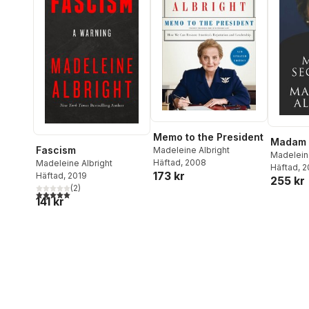
Memo to the President
Madam 
Fascism
Madeleine Albright
Madeleine
Häftad
, 2008
Madeleine Albright
Häftad
, 
173 kr
Häftad
, 2019
255 kr
(
2
)
5,0
utav 5 stjärnor. Totalt antal röster:
141 kr