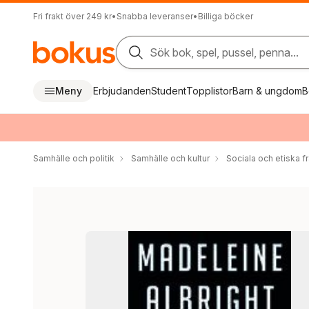
Fri frakt över 249 kr
•
Snabba leveranser
•
Billiga böcker
Sök bok, spel, pussel, penna...
Meny
Erbjudanden
Student
Topplistor
Barn & ungdom
B
Samhälle och politik
Samhälle och kultur
Sociala och etiska f