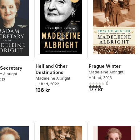
Hell and Other
Prague Winter
Secretary
Destinations
Madeleine Albright
 Albright
Häftad
, 2013
Madeleine Albright
2012
(
1
)
Häftad
, 2022
4,0
utav 5 stjärnor. Totalt ant
177 kr
136 kr