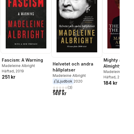
Mighty and th
Fascism: A Warning
Helvetet och andra
Almighty
Madeleine Albright
hållplatser
Häftad
, 2019
Madeleine Albrig
Madeleine Albright
251 kr
Häftad
, 2012
Ljudbok
2020
184 kr
(
3
)
4,0
utav 5 stjärnor. Totalt antal röster:
149 kr