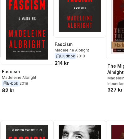
Fascism
Madeleine Albright
Ljudbok
2018
214 kr
The Mighty an
Fascism
Almighty
Madeleine Albright
Madeleine Albrig
E-bok
2018
Inbunden
, 2006
al röster:
327 kr
82 kr