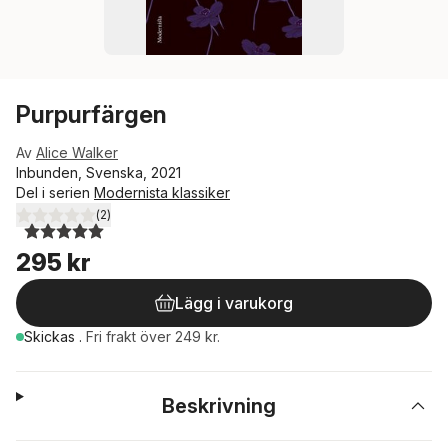
Purpurfärgen
Av
Alice Walker
Inbunden, Svenska, 2021
Del i serien
Modernista klassiker
(
2
)
5,0
utav 5 stjärnor. Totalt antal röster:
295 kr
Lägg i varukorg
Skickas
.
Fri frakt över 249 kr.
Beskrivning