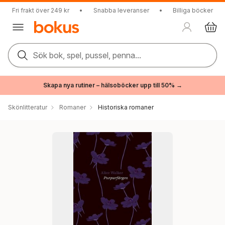
Fri frakt över 249 kr
•
Snabba leveranser
•
Billiga böcker
Sök bok, spel, pussel, penna...
Skapa nya rutiner – hälsoböcker upp till 50% →
Skönlitteratur
Romaner
Historiska romaner