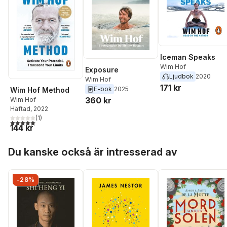
Iceman Speaks
Wim Hof
Exposure
Ljudbok
2020
Wim Hof
171 kr
E-bok
2025
Wim Hof Method
360 kr
Wim Hof
Häftad
, 2022
(
1
)
5,0
utav 5 stjärnor. Totalt antal röster:
144 kr
Hoppa över listan
Du kanske också är intresserad av
-28%