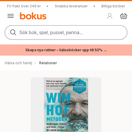
Fri frakt över 249 kr
•
Snabba leveranser
•
Billiga böcker
Sök bok, spel, pussel, penna...
Skapa nya rutiner – hälsoböcker upp till 50% →
Hälsa och familj
Relationer