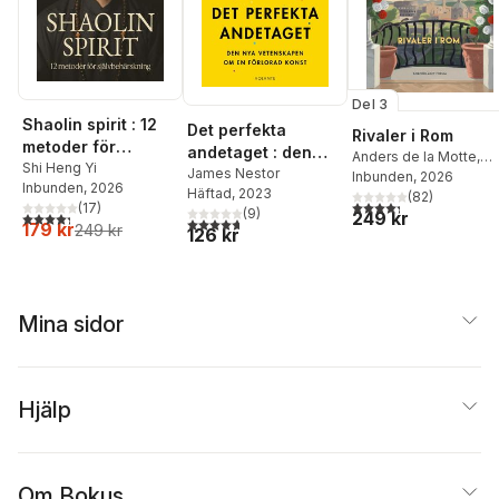
Del 3
Shaolin spirit : 12
Det perfekta
Rivaler i Rom
metoder för
andetaget : den
Anders de la Motte
,
självbehärskning
Shi Heng Yi
nya vetenskapen
James Nestor
Anette de la Motte
Inbunden
, 2026
Inbunden
, 2026
Häftad
, 2023
om en förlorad
(
82
)
4,3
utav 5 stjärnor. Tota
(
17
)
(
9
)
249 kr
4,3
utav 5 stjärnor. Totalt antal röster:
konst
4,7
utav 5 stjärnor. Totalt antal röster:
179 kr
249 kr
126 kr
Mina sidor
Hjälp
Om Bokus