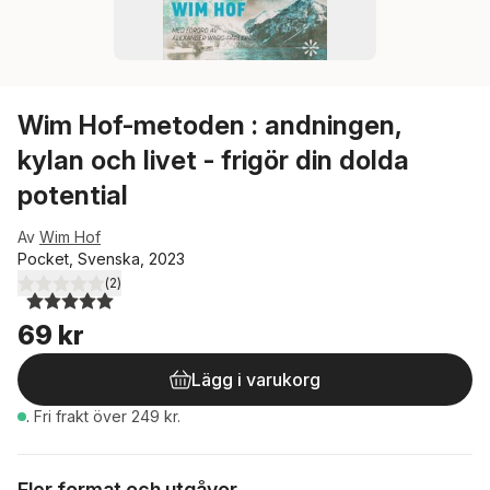
Wim Hof-metoden : andningen,
kylan och livet - frigör din dolda
potential
Av
Wim Hof
Pocket, Svenska, 2023
(
2
)
5,0
utav 5 stjärnor. Totalt antal röster:
69 kr
Lägg i varukorg
.
Fri frakt över 249 kr.
Fler format och utgåvor