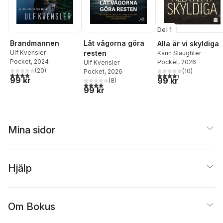
Del 1
Brandmannen
Låt vågorna göra
Alla är vi skyldiga
Ulf Kvensler
resten
Karin Slaughter
Pocket
, 2024
Pocket
, 2026
Ulf Kvensler
(
20
)
(
10
)
Pocket
, 2026
4,0
utav 5 stjärnor. Totalt antal röster:
4,3
utav 5 stjärnor. Tota
99 kr
99 kr
(
8
)
4,0
utav 5 stjärnor. Totalt antal röster:
99 kr
Mina sidor
Hjälp
Om Bokus