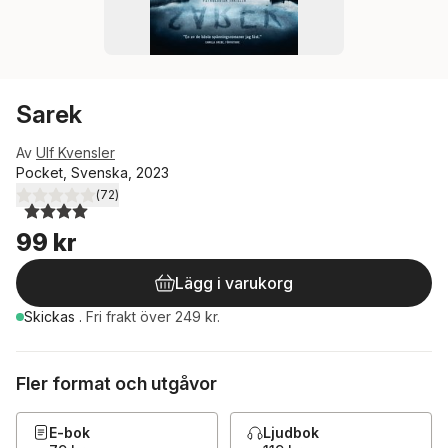
Sarek
Av
Ulf Kvensler
Pocket, Svenska, 2023
(
72
)
4,0
utav 5 stjärnor. Totalt antal röster:
99 kr
Lägg i varukorg
Skickas
.
Fri frakt över 249 kr.
Fler format och utgåvor
E-bok
Ljudbok