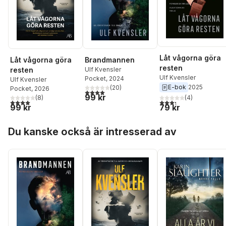
Låt vågorna göra
Låt vågorna göra
Brandmannen
resten
resten
Ulf Kvensler
Ulf Kvensler
Pocket
, 2024
Ulf Kvensler
E-bok
2025
(
20
)
Pocket
, 2026
4,0
utav 5 stjärnor. Totalt antal röster:
99 kr
(
8
)
(
4
)
4,0
utav 5 stjärnor. Totalt antal röster:
3,3
utav 5 stjärnor. Tota
99 kr
79 kr
Hoppa över listan
Du kanske också är intresserad av