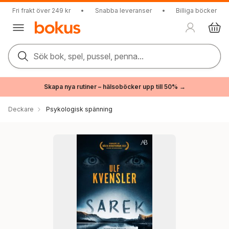
Fri frakt över 249 kr
•
Snabba leveranser
•
Billiga böcker
Sök bok, spel, pussel, penna...
Skapa nya rutiner – hälsoböcker upp till 50% →
Deckare
Psykologisk spänning