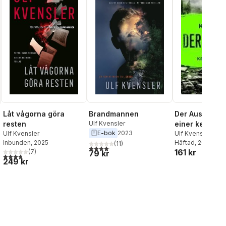
Låt vågorna göra
Brandmannen
Der Ausflug -
resten
Ulf Kvensler
einer kehrt zu
E-bok
2023
Ulf Kvensler
Ulf Kvensler
Inbunden
, 2025
Häftad
, 2025
(
11
)
4,1
utav 5 stjärnor. Totalt antal röster:
al röster:
161 kr
(
7
)
79 kr
3,7
utav 5 stjärnor. Totalt antal röster:
249 kr