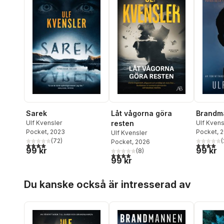
Låt vågorna göra
Brandm
Sarek
resten
Ulf Kvens
Ulf Kvensler
Pocket
, 
Pocket
, 2023
Ulf Kvensler
(
(
72
)
Pocket
, 2026
4,0
utav 5 
4,0
utav 5 stjärnor. Totalt antal röster:
99 kr
99 kr
(
8
)
4,0
utav 5 stjärnor. Totalt antal röster:
99 kr
Hoppa över listan
Du kanske också är intresserad av