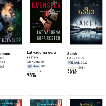
Låt vågorna göra
annen
Sarek
resten
ler
Ulf Kvensler
Ulf Kvensler
2024
E-bok
2022
E-bok
2025
20
)
(
68
)
stjärnor. Totalt antal röster:
3,9
utav 5 stjärnor. Totalt ant
(
4
)
79 kr
3,3
utav 5 stjärnor. Totalt antal röster:
79 kr