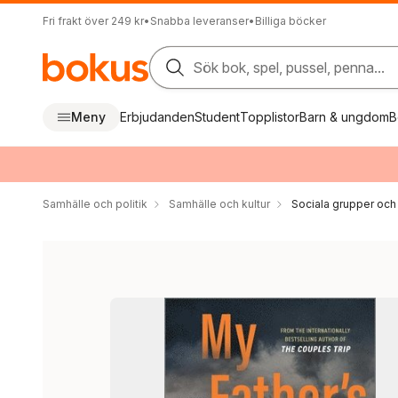
Fri frakt över 249 kr
•
Snabba leveranser
•
Billiga böcker
Sök bok, spel, pussel, penna...
Meny
Erbjudanden
Student
Topplistor
Barn & ungdom
B
Samhälle och politik
Samhälle och kultur
Sociala grupper och 