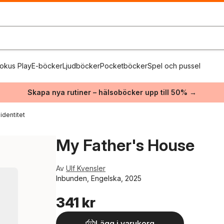
okus Play
E-böcker
Ljudböcker
Pocketböcker
Spel och pussel
Skapa nya rutiner – hälsoböcker upp till 50% →
identitet
My Father's House
Av
Ulf Kvensler
Inbunden, Engelska, 2025
341 kr
Lägg i varukorg