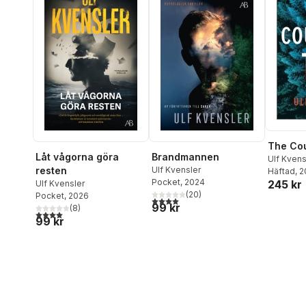
The Cou
Låt vågorna göra
Brandmannen
Ulf Kvens
resten
Ulf Kvensler
Häftad
, 
Pocket
, 2024
245 kr
Ulf Kvensler
(
20
)
Pocket
, 2026
4,0
utav 5 stjärnor. Totalt antal röster:
99 kr
(
8
)
4,0
utav 5 stjärnor. Totalt antal röster:
99 kr