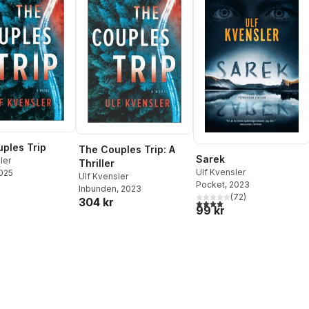
ples Trip
The Couples Trip: A
Sarek
ler
Thriller
Ulf Kvensler
2025
Ulf Kvensler
Pocket
, 2023
Inbunden
, 2023
(
72
)
304 kr
4,0
utav 5 stjärnor. Totalt ant
99 kr