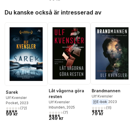
Hoppa över listan
Du kanske också är intresserad av
Låt vågorna göra
Brandmannen
Sarek
resten
Ulf Kvensler
Ulf Kvensler
E-bok
2023
Ulf Kvensler
Pocket
, 2023
Inbunden
, 2025
(
11
)
(
72
)
4,1
utav 5 stjärnor. Total
4,0
utav 5 stjärnor. Totalt antal röster:
(
7
)
79 kr
99 kr
3,7
utav 5 stjärnor. Totalt antal röster:
249 kr