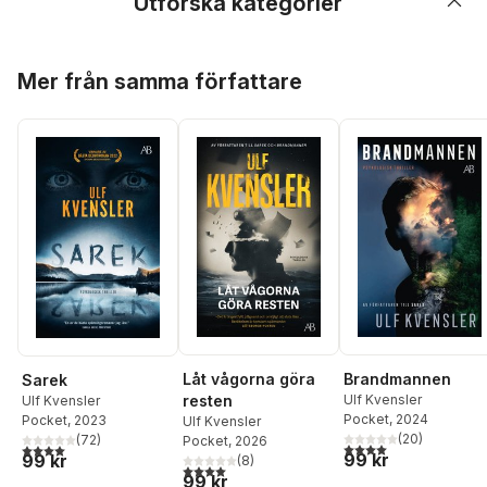
Utforska kategorier
Hoppa över listan
Mer från samma författare
Låt vågorna göra
Brandmannen
Sarek
resten
Ulf Kvensler
Ulf Kvensler
Pocket
, 2024
Pocket
, 2023
Ulf Kvensler
(
20
)
(
72
)
Pocket
, 2026
4,0
utav 5 stjärnor. Tota
4,0
utav 5 stjärnor. Totalt antal röster:
99 kr
99 kr
(
8
)
4,0
utav 5 stjärnor. Totalt antal röster:
99 kr