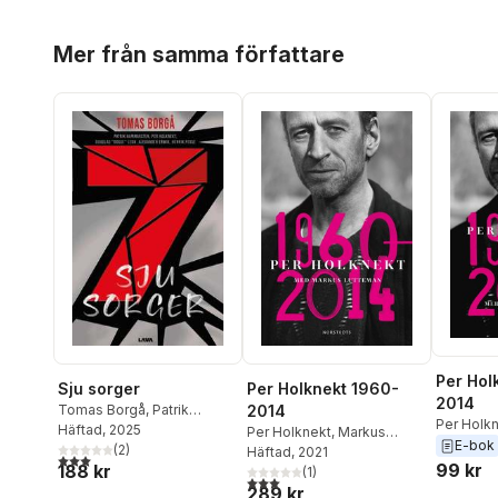
Hoppa över listan
Mer från samma författare
Per Hol
Sju sorger
Per Holknekt 1960-
2014
Tomas Borgå
,
Patrik
2014
Per Holk
Hammarsten
Häftad
, 2025
,
Per Holknekt
,
Per Holknekt
,
Markus
Lutteman
E-bok
Douglas ”Dogge” Leon
(
2
)
,
Lutteman
Häftad
, 2021
3,0
utav 5 stjärnor. Totalt antal röster:
99 kr
188 kr
Alexander Erwik
,
Henrik
(
1
)
3,0
utav 5 stjärnor. Totalt antal röster:
Posse
289 kr