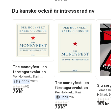
Hoppa över listan
Du kanske också är intresserad av
The moneyfest : en
företagsrevolution
Per Holknekt
,
Karin
O'Connor
Ljudbok
2020
The moneyfest : en
Sju sor
(
6
)
företagsrevolution
4,2
utav 5 stjärnor. Totalt antal röster:
Tomas B
79 kr
Per Holknekt
,
Karin
Hammars
Häftad
, 
O'Connor
E-bok
2020
Douglas 
(
3,0
utav 5 
(
1
)
188 kr
Alexande
5,0
utav 5 stjärnor. Totalt antal röster:
79 kr
Posse