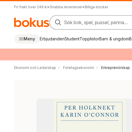
Fri frakt över 249 kr
•
Snabba leveranser
•
Billiga böcker
Sök bok, spel, pussel, penna...
Meny
Erbjudanden
Student
Topplistor
Barn & ungdom
B
Ekonomi och Ledarskap
Företagsekonomi
Entreprenörskap