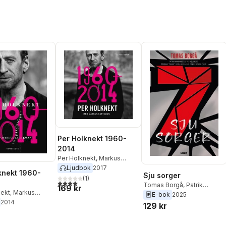
Per Holknekt 1960-
2014
Per Holknekt
,
Markus
Lutteman
Ljudbok
2017
knekt 1960-
Sju sorger
(
1
)
4,0
utav 5 stjärnor. Totalt antal röster:
Tomas Borgå
,
Patrik
169 kr
nekt
,
Markus
Hammarsten
,
Per Holknekt
,
E-bok
2025
2014
Douglas ”Dogge” Leon
,
129 kr
Alexander Erwik
,
Henrik
Posse