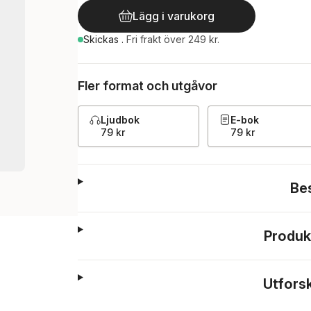
Lägg i varukorg
Skickas
.
Fri frakt över 249 kr.
Fler format och utgåvor
Ljudbok
E-bok
79 kr
79 kr
Be
Produk
Utfors