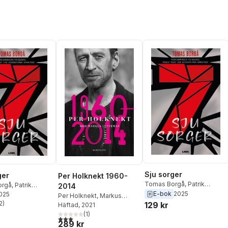
Sju sorger
ger
Per Holknekt 1960-
Tomas Borgå
,
Patrik
orgå
,
Patrik
2014
Hammarsten
,
Per Holknekt
,
E-bok
2025
ten
2025
,
Per Holknekt
,
Per Holknekt
,
Markus
Douglas ”Dogge” Leon
,
”Dogge” Leon
2
)
,
129 kr
Lutteman
Häftad
, 2021
stjärnor. Totalt antal röster:
Alexander Erwik
,
Henrik
r Erwik
,
Henrik
(
1
)
3,0
utav 5 stjärnor. Totalt antal röster:
Posse
289 kr