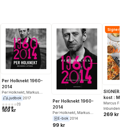
Signerad!
Per Holknekt 1960-
2014
SIGNERAD - M
Per Holknekt
,
Markus
kost : Middag
Lutteman
Ljudbok
2017
Per Holknekt 1960-
matlådor
Marcus Frank
(
1
)
4,0
utav 5 stjärnor. Totalt antal röster:
2014
Inbunden
, 2026
169 kr
Per Holknekt
,
Markus
269 kr
Lutteman
E-bok
2014
99 kr