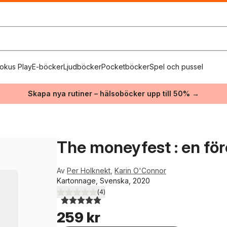
okus Play
E-böcker
Ljudböcker
Pocketböcker
Spel och pussel
Skapa nya rutiner – hälsoböcker upp till 50% →
The moneyfest : en för
Av
Per Holknekt
,
Karin O'Connor
Kartonnage, Svenska, 2020
(
4
)
5,0
utav 5 stjärnor. Totalt antal röster:
259 kr