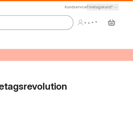
Kundservice
Företagskund?
etagsrevolution