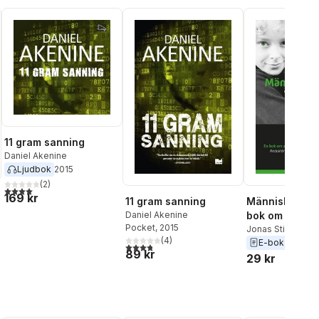
11 gram sanning
Daniel Akenine
Ljudbok
2015
(
2
)
4,0
utav 5 stjärnor. Totalt antal röster:
169 kr
Människor och
11 gram sanning
bok om artifici
Daniel Akenine
Pocket
, 2015
intelligens oc
Jonas Stier
,
Dani
(
4
)
al röster:
E-bok
2018
själva
3,8
utav 5 stjärnor. Totalt antal röster:
89 kr
29 kr