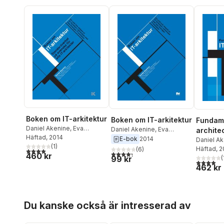
Boken om IT-arkitektur
Boken om IT-arkitektur
Fundame
Daniel Akenine
,
Eva
Daniel Akenine
,
Eva
archite
Kammerfors
Häftad
, 2014
,
Jonas
Kammerfors
,
Jonas
E-bok
2014
Daniel A
Toftefors
(
1
,
)
Sven-Håkan
Toftefors
,
Sven-Håkan
Dahlberg
Häftad
, 
(
6
)
4,0
utav 5 stjärnor. Totalt antal röster:
4,3
utav 5 stjärnor. Totalt antal röster:
460 kr
Olsson
,
Robert Folkesson
,
Olsson
,
Robert Folkesson
,
Sven-Håk
(
99 kr
4,0
utav 5 
Christer Berg
Christer Berg
462 kr
Robert F
Hoppa över listan
Du kanske också är intresserad av