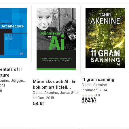
ntals of IT
cture
11 gram sanning
kenine
,
Jörgen
Människor och AI : En
Daniel Akenine
2021
,
Eva Kammerfors
,
bok om artificiell
Inbunden
, 2014
an Olsson
1
)
,
intelligens och oss
Daniel Akenine
,
Jonas Stier
stjärnor. Totalt antal röster:
(
1
)
olkesson
5,0
utav 5 stjärnor. Totalt ant
Häftad
, 2018
själva
204 kr
54 kr