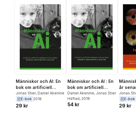
Människor och AI: En
Människor och AI : En
Människ
bok om artificiell
bok om artificiell
år sena
intelligens och oss
Jonas Stier
,
Daniel Akenine
intelligens och oss
Daniel Akenine
,
Jonas Stier
Jonas Sti
Häftad
, 2018
E-bok
2018
E-bok
själva
själva
54 kr
29 kr
29 kr