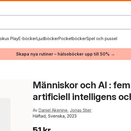
okus Play
E-böcker
Ljudböcker
Pocketböcker
Spel och pussel
Skapa nya rutiner – hälsoböcker upp till 50% →
Människor och AI : fem
artificiell intelligens o
Av
Daniel Akenine
,
Jonas Stier
Häftad, Svenska, 2023
51 kr