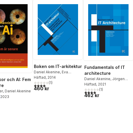
Boken om IT-arkitektur
Fundamentals of IT
Daniel Akenine
,
Eva
architecture
Kammerfors
Häftad
, 2014
,
Jonas
Daniel Akenine
,
Jörgen
or och AI: Fem
Toftefors
(
1
,
)
Sven-Håkan
Dahlberg
Häftad
, 2021
,
Eva Kammerfors
,
4,0
utav 5 stjärnor. Totalt antal röster:
re
460 kr
Olsson
,
Robert Folkesson
,
Sven-Håkan Olsson
(
1
)
,
er
,
Daniel Akenine
4,0
utav 5 stjärnor. Totalt ant
Christer Berg
462 kr
Robert Folkesson
2023