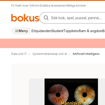
Fri frakt över 249 kr
•
Snabba leveranser
•
Billiga böcker
Sök bok, spel, pussel, penna...
Meny
Erbjudanden
Student
Topplistor
Barn & ungdom
B
Data och IT
Systemvetenskap och AI
Artificiell intelligens