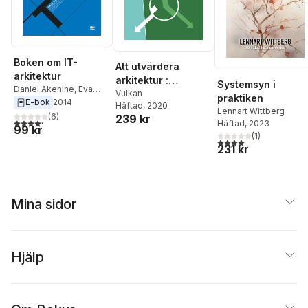
Boken om IT-
Att utvärdera
arkitektur
arkitektur :
Systemsyn i
Daniel Akenine
,
Eva
handboken
Vulkan
praktiken
Kammerfors
,
Jonas
E-bok
2014
Häftad
, 2020
Lennart Wittberg
Toftefors
,
Sven-Håkan
(
6
)
239 kr
4,3
utav 5 stjärnor. Totalt antal röster:
Häftad
, 2023
Olsson
,
Robert
99 kr
(
1
)
Folkesson
,
Christer
4,0
utav 5 stjärnor. Tota
231 kr
Berg
Mina sidor
Hjälp