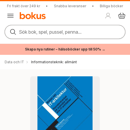
Fri frakt över 249 kr
•
Snabba leveranser
•
Billiga böcker
Sök bok, spel, pussel, penna...
Skapa nya rutiner – hälsoböcker upp till 50% →
Data och IT
Informationsteknik: allmänt