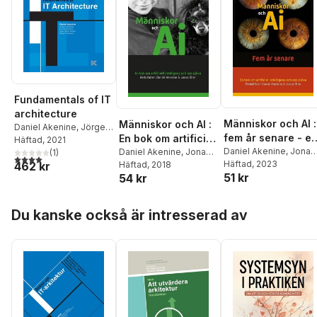
Fundamentals of IT
architecture
Människor och AI :
Människor och AI :
Daniel Akenine
,
Jörgen
fem år senare - e
En bok om artificiell
Dahlberg
Häftad
, 2021
,
Eva
bok om artificiell
Daniel Akenine
,
Jonas
intelligens och oss
Daniel Akenine
,
Jonas
Kammerfors
(
1
)
,
Sven-
4,0
utav 5 stjärnor. Totalt antal röster:
Stier
Häftad
, 2023
Stier
Häftad
, 2018
462 kr
Håkan Olsson
,
Robert
intelligens och os
själva
51 kr
54 kr
Folkesson
själva
Hoppa över listan
Du kanske också är intresserad av