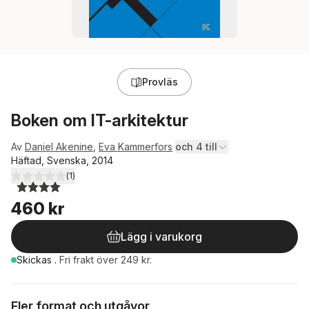
Provläs
Boken om IT-arkitektur
Av
Daniel Akenine
,
Eva Kammerfors
och 4 till
Häftad, Svenska, 2014
(
1
)
4,0
utav 5 stjärnor. Totalt antal röster:
460 kr
Lägg i varukorg
Skickas
.
Fri frakt över 249 kr.
Fler format och utgåvor