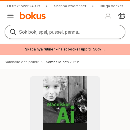
Fri frakt över 249 kr
•
Snabba leveranser
•
Billiga böcker
Sök bok, spel, pussel, penna...
Skapa nya rutiner – hälsoböcker upp till 50% →
Samhälle och politik
Samhälle och kultur