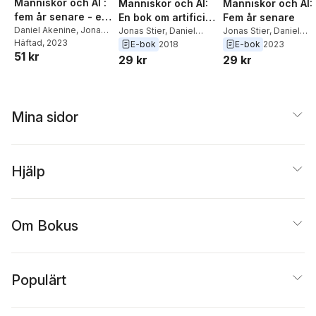
Människor och AI :
Människor och AI:
Människor och AI:
fem år senare - en
En bok om artificiell
Fem år senare
bok om artificiell
Daniel Akenine
,
Jonas
intelligens och oss
Jonas Stier
,
Daniel
Jonas Stier
,
Daniel
Stier
Häftad
, 2023
Akenine
Akenine
E-bok
2018
E-bok
2023
intelligens och oss
själva
51 kr
29 kr
29 kr
själva
Mina sidor
Hjälp
Om Bokus
Populärt