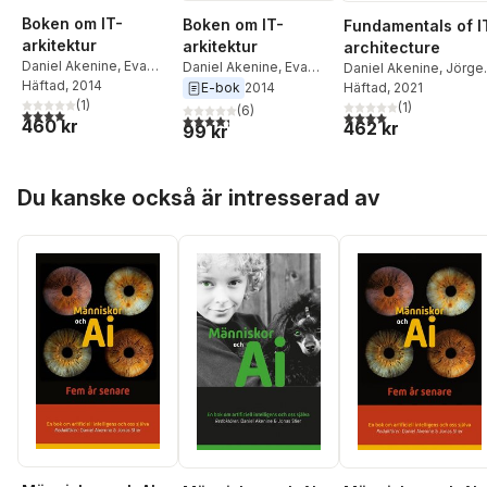
Boken om IT-
Boken om IT-
Fundamentals of I
arkitektur
arkitektur
architecture
Daniel Akenine
,
Eva
Daniel Akenine
,
Eva
Daniel Akenine
,
Jörge
Kammerfors
Häftad
, 2014
,
Jonas
Kammerfors
,
Jonas
Dahlberg
Häftad
, 2021
,
Eva
E-bok
2014
Toftefors
(
1
,
)
Sven-Håkan
Toftefors
,
Sven-Håkan
Kammerfors
(
1
)
,
Sven-
(
6
)
4,0
utav 5 stjärnor. Totalt antal röster:
4,0
utav 5 stjärnor. Tota
4,3
utav 5 stjärnor. Totalt antal röster:
460 kr
Olsson
,
Robert
462 kr
Olsson
,
Robert
Håkan Olsson
,
Robert
99 kr
Folkesson
,
Christer
Folkesson
,
Christer
Folkesson
Berg
Berg
Hoppa över listan
Du kanske också är intresserad av