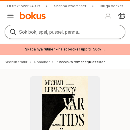
Fri frakt över 249 kr
•
Snabba leveranser
•
Billiga böcker
Sök bok, spel, pussel, penna...
Skapa nya rutiner – hälsoböcker upp till 50% →
Skönlitteratur
Romaner
Klassiska romaner/Klassiker