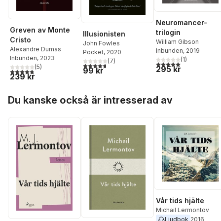
Neuromancer-
Greven av Monte
trilogin
Illusionisten
Cristo
William Gibson
John Fowles
Alexandre Dumas
Inbunden
, 2019
Pocket
, 2020
Inbunden
, 2023
(
1
)
(
7
)
5,0
utav 5 stjärnor. Tota
4,7
utav 5 stjärnor. Totalt antal röster:
(
5
)
295 kr
99 kr
4,8
utav 5 stjärnor. Totalt antal röster:
239 kr
Hoppa över listan
Du kanske också är intresserad av
Vår tids hjälte
Michail Lermontov
Ljudbok
2016