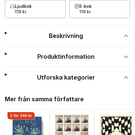
Ljudbok
E-bok
119 kr
119 kr
Beskrivning
Produktinformation
Utforska kategorier
Hoppa över listan
Mer från samma författare
2 för 349 kr