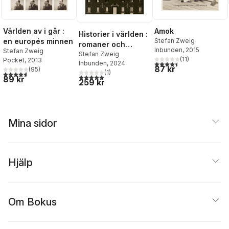
Amok
Världen av i går :
Historier i världen :
Stefan Zweig
en europés minnen
romaner och
Inbunden
, 2015
Stefan Zweig
kortromaner 1910-
Stefan Zweig
(
11
)
Pocket
, 2013
4,5
utav 5 stjärnor. Totalt 
Inbunden
, 2024
1942
87 kr
(
95
)
(
1
)
4,6
utav 5 stjärnor. Totalt antal röster:
5,0
utav 5 stjärnor. Totalt antal röster:
89 kr
259 kr
Mina sidor
Hjälp
Om Bokus