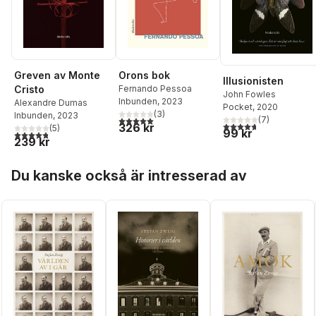
Greven av Monte
Orons bok
Illusionisten
Cristo
Fernando Pessoa
John Fowles
Inbunden
, 2023
Alexandre Dumas
Pocket
, 2020
(
3
)
Inbunden
, 2023
5,0
utav 5 stjärnor. Totalt antal röster:
(
7
)
4,7
utav 5 stjärnor. Tota
326 kr
(
5
)
99 kr
4,8
utav 5 stjärnor. Totalt antal röster:
239 kr
Hoppa över listan
Du kanske också är intresserad av