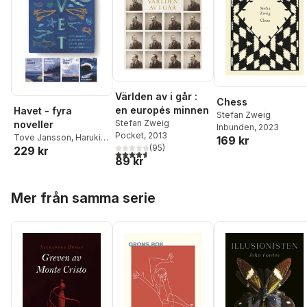
Världen av i går :
Chess
en europés minnen
Havet - fyra
Stefan Zweig
Stefan Zweig
noveller
Inbunden
, 2023
Pocket
, 2013
Tove Jansson
,
Haruki
169 kr
(
95
)
229 kr
Murakami
,
Karolina
4,6
utav 5 stjärnor. Totalt antal röster:
89 kr
Ramqvist
,
Stefan Zweig
Hoppa över listan
Mer från samma serie