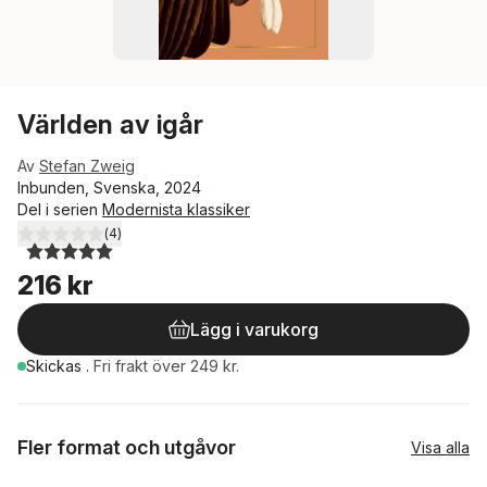
Världen av igår
Av
Stefan Zweig
Inbunden, Svenska, 2024
Del i serien
Modernista klassiker
(
4
)
5,0
utav 5 stjärnor. Totalt antal röster:
216 kr
Lägg i varukorg
Skickas
.
Fri frakt över 249 kr.
Fler format och utgåvor
Visa alla