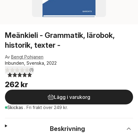
Meänkieli - Grammatik, lärobok,
historik, texter -
Av
Bengt Pohjanen
Inbunden, Svenska, 2022
(
1
)
5,0
utav 5 stjärnor. Totalt antal röster:
262 kr
Lägg i varukorg
Skickas
.
Fri frakt över 249 kr.
Beskrivning