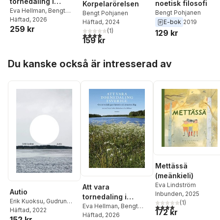
tornedaling i
noetisk filosofi
Korpelarörelsen
Sverige : om
Eva Hellman
,
Bengt
Bengt Pohjanen
Bengt Pohjanen
Bucht
Häftad
,
Anders
, 2026
tornedalingars
E-bok
2019
Häftad
, 2024
259 kr
Bäckström
,
Daniel
historia och
(
1
)
129 kr
4,0
utav 5 stjärnor. Totalt antal röster:
Nilsson Ranta
,
Sven-
159 kr
situation idag
Ola Hietala
,
Tommy
Kuusela
,
Tyra Helena
Hoppa över listan
Du kanske också är intresserad av
Lindström
,
Marianne
Berglund
,
Staffan
Hansson
,
Owe Pekkari
,
Peter Waara
,
Berta
Andersson
,
Åsa
Hedlund
,
Sven
Israelsson
,
Bengt
Pohjanen
,
Irma Ridbäck
Mettässä
(meänkieli)
Eva Lindström
Att vara
Autio
Inbunden
, 2025
tornedaling i
Erik Kuoksu
,
Gudrun
(
1
)
Sverige : om
Eva Hellman
,
Bengt
4,0
utav 5 stjärnor. Tota
Skogsberg
Häftad
, 2022
,
Jack
172 kr
Bucht
Häftad
,
Anders
, 2026
tornedalingars
152 kr
Werner