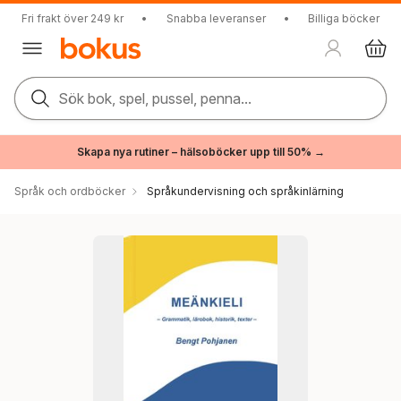
Fri frakt över 249 kr
•
Snabba leveranser
•
Billiga böcker
Sök bok, spel, pussel, penna...
Skapa nya rutiner – hälsoböcker upp till 50% →
Språk och ordböcker
Språkundervisning och språkinlärning