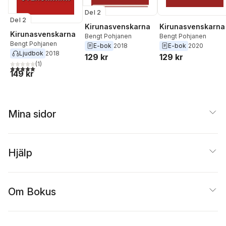
Del 2
Del 2
Kirunasvenskarna
Kirunasvenskarna
Kirunasvenskarna
Bengt Pohjanen
Bengt Pohjanen
Bengt Pohjanen
E-bok
2018
E-bok
2020
Ljudbok
2018
129 kr
129 kr
(
1
)
5,0
utav 5 stjärnor. Totalt antal röster:
149 kr
Mina sidor
Hjälp
Om Bokus