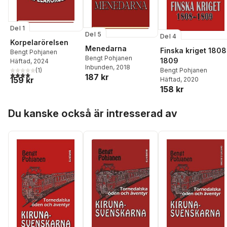
Del 1
Del 5
Del 4
Korpelarörelsen
Menedarna
Finska kriget 1808
Bengt Pohjanen
Bengt Pohjanen
1809
Häftad
, 2024
Inbunden
, 2018
Bengt Pohjanen
(
1
)
4,0
utav 5 stjärnor. Totalt antal röster:
187 kr
159 kr
Häftad
, 2020
158 kr
Hoppa över listan
Du kanske också är intresserad av