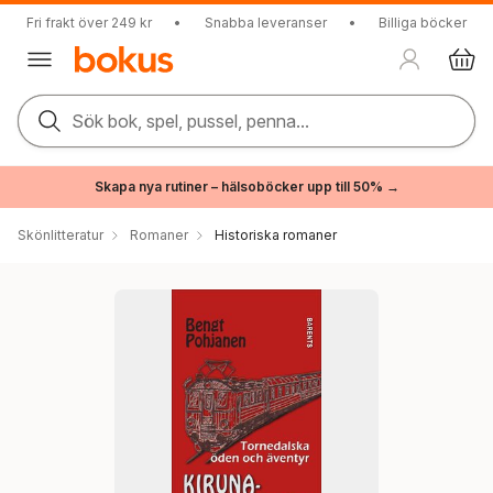
Fri frakt över 249 kr
•
Snabba leveranser
•
Billiga böcker
Sök bok, spel, pussel, penna...
Skapa nya rutiner – hälsoböcker upp till 50% →
Skönlitteratur
Romaner
Historiska romaner